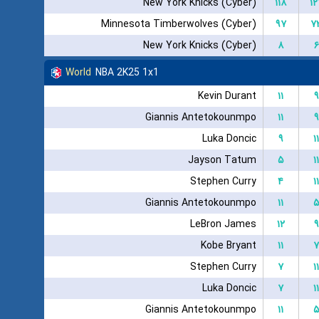
New York Knicks (Cyber)
۱۱۸
۱۲
Minnesota Timberwolves (Cyber)
۹۷
۷
New York Knicks (Cyber)
۸
۶
World
NBA 2K25 1x1
Kevin Durant
۱۱
۹
Giannis Antetokounmpo
۱۱
۹
Luka Doncic
۹
۱۱
Jayson Tatum
۵
۱۱
Stephen Curry
۴
۱۱
Giannis Antetokounmpo
۱۱
۵
LeBron James
۱۲
۹
Kobe Bryant
۱۱
۷
Stephen Curry
۷
۱۱
Luka Doncic
۷
۱۱
Giannis Antetokounmpo
۱۱
۵