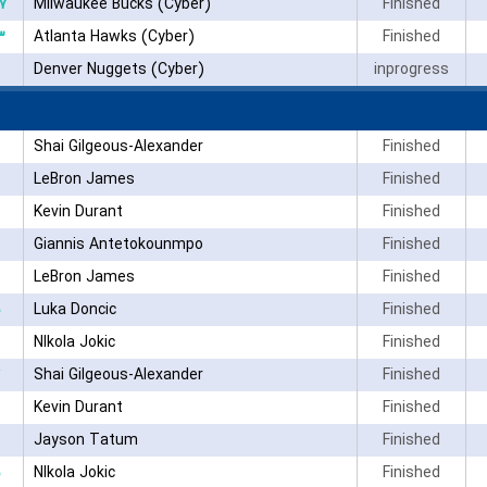
۷
Milwaukee Bucks (Cyber)
Finished
۳
Atlanta Hawks (Cyber)
Finished
Denver Nuggets (Cyber)
inprogress
Shai Gilgeous-Alexander
Finished
LeBron James
Finished
Kevin Durant
Finished
Giannis Antetokounmpo
Finished
LeBron James
Finished
Luka Doncic
Finished
NIkola Jokic
Finished
Shai Gilgeous-Alexander
Finished
Kevin Durant
Finished
Jayson Tatum
Finished
NIkola Jokic
Finished