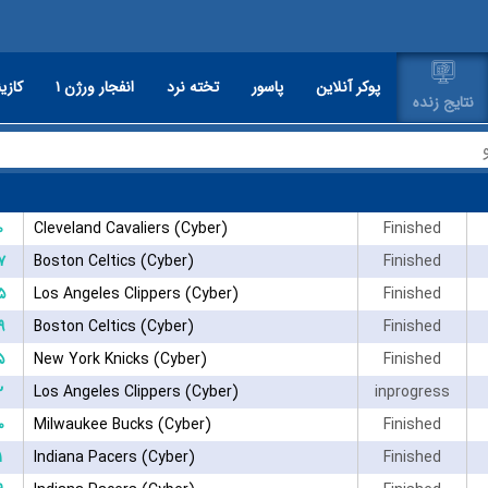
پوکر آنلاین
پاسور
تخته نرد
انفجار ورژن ۱
کازین
نتایج زنده
۰
Cleveland Cavaliers (Cyber)
Finished
۷
Boston Celtics (Cyber)
Finished
۵
Los Angeles Clippers (Cyber)
Finished
۹
Boston Celtics (Cyber)
Finished
۵
New York Knicks (Cyber)
Finished
۲
Los Angeles Clippers (Cyber)
inprogress
۰
Milwaukee Bucks (Cyber)
Finished
۱
Indiana Pacers (Cyber)
Finished