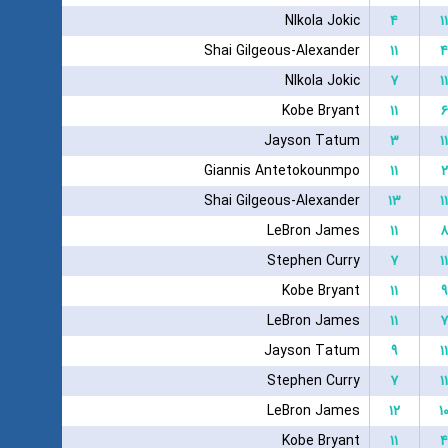
NIkola Jokic
۴
۱۱
Shai Gilgeous-Alexander
۱۱
۴
NIkola Jokic
۷
۱۱
Kobe Bryant
۱۱
۶
Jayson Tatum
۳
۱۱
Giannis Antetokounmpo
۱۱
۲
Shai Gilgeous-Alexander
۱۳
۱۱
LeBron James
۱۱
۸
Stephen Curry
۷
۱۱
Kobe Bryant
۱۱
۹
LeBron James
۱۱
۷
Jayson Tatum
۹
۱۱
Stephen Curry
۷
۱۱
LeBron James
۱۲
۱
Kobe Bryant
۱۱
۴