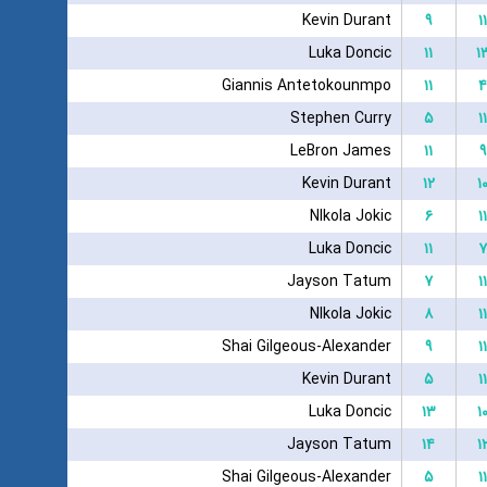
Kevin Durant
۹
۱۱
Luka Doncic
۱۱
۱
Giannis Antetokounmpo
۱۱
۴
Stephen Curry
۵
۱۱
LeBron James
۱۱
۹
Kevin Durant
۱۲
۱
NIkola Jokic
۶
۱۱
Luka Doncic
۱۱
۷
Jayson Tatum
۷
۱۱
NIkola Jokic
۸
۱۱
Shai Gilgeous-Alexander
۹
۱۱
Kevin Durant
۵
۱۱
Luka Doncic
۱۳
۱
Jayson Tatum
۱۴
۱
Shai Gilgeous-Alexander
۵
۱۱