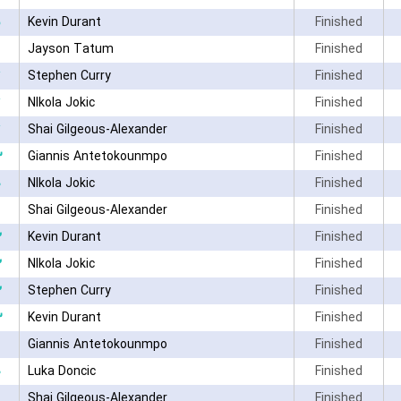
Kevin Durant
Finished
Jayson Tatum
Finished
Stephen Curry
Finished
NIkola Jokic
Finished
Shai Gilgeous-Alexander
Finished
۳
Giannis Antetokounmpo
Finished
۰
NIkola Jokic
Finished
Shai Gilgeous-Alexander
Finished
۲
Kevin Durant
Finished
۲
NIkola Jokic
Finished
۲
Stephen Curry
Finished
۳
Kevin Durant
Finished
Giannis Antetokounmpo
Finished
۰
Luka Doncic
Finished
Shai Gilgeous-Alexander
Finished