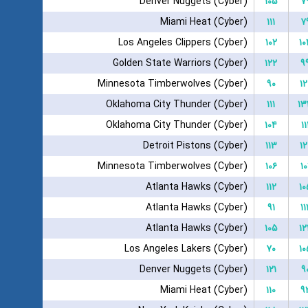
Denver Nuggets (Cyber)
۱۰۵
۷
Miami Heat (Cyber)
۱۱۱
۷
Los Angeles Clippers (Cyber)
۱۰۲
۱۰
Golden State Warriors (Cyber)
۱۲۲
۹
Minnesota Timberwolves (Cyber)
۹۰
۱۲
Oklahoma City Thunder (Cyber)
۱۱۱
۱۳
Oklahoma City Thunder (Cyber)
۱۰۴
۱۱
Detroit Pistons (Cyber)
۱۱۳
۱۲
Minnesota Timberwolves (Cyber)
۱۰۶
۱۰
Atlanta Hawks (Cyber)
۱۱۲
۱۰
Atlanta Hawks (Cyber)
۹۱
۱۱
Atlanta Hawks (Cyber)
۱۰۵
۱۲
Los Angeles Lakers (Cyber)
۷۰
۱۰
Denver Nuggets (Cyber)
۱۲۱
۹
Miami Heat (Cyber)
۱۱۰
۹