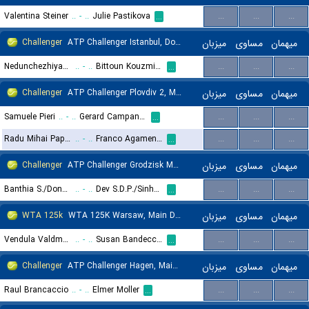
Valentina Steiner
..
-
..
Julie Pastikova
...
...
...
...
Challenger
ATP Challenger Istanbul, Doubles
میزبان
مساوی
میهمان
Nedunchezhiyan J./Wang A.
..
-
..
Bittoun Kouzmine C./Ouakaa A.
...
...
...
...
Challenger
ATP Challenger Plovdiv 2, Main Draw
میزبان
مساوی
میهمان
Samuele Pieri
..
-
..
Gerard Campana Lee
...
...
...
...
Radu Mihai Papoe
..
-
..
Franco Agamenone
...
...
...
...
Challenger
ATP Challenger Grodzisk Mazowiecki, Doubles
میزبان
مساوی
میهمان
Banthia S./Donski A.
..
-
..
Dev S.D.P./Sinha N.K.
...
...
...
...
WTA 125k
WTA 125K Warsaw, Main Draw
میزبان
مساوی
میهمان
Vendula Valdmannova
..
-
..
Susan Bandecchi
...
...
...
...
Challenger
ATP Challenger Hagen, Main Draw
میزبان
مساوی
میهمان
Raul Brancaccio
..
-
..
Elmer Moller
...
...
...
...