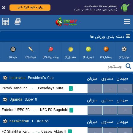
اپلیکیشن سیب بت مختص اندروید
برای دانلود کلیک کنید
(دسترسی بدون فیلتر و امکانات بی نظیر)
دسته بندی ورزش ها
فوتبال(۱۶)
بسکتبال(۲)
تنیس(۴۰)
هندبال(۳)
پینگ پونگ(۱۳)
کریکت(۷)
دارت(۱)
)
Indonesia
President's Cup
میزبان
مساوی
میهمان
Persib Bandung
..
-
..
Persebaya Surabaya
...
...
...
...
Uganda
Super 8
میزبان
مساوی
میهمان
Entebbe UPPC FC
..
-
..
NEC FC Bugolobi
...
...
...
...
Kazakhstan
1. Division
میزبان
مساوی
میهمان
FC Shakhter Karagandy
..
-
..
Caspiy Aktau II
...
...
...
...