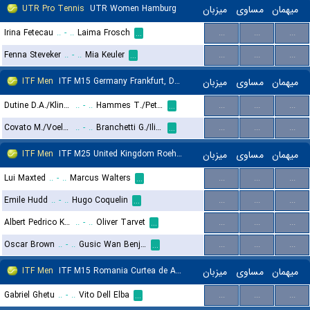
UTR Pro Tennis
UTR Women Hamburg
میزبان
مساوی
میهمان
Irina Fetecau
..
-
..
Laima Frosch
...
...
...
...
Fenna Steveker
..
-
..
Mia Keuler
...
...
...
...
ITF Men
ITF M15 Germany Frankfurt, Doubles
میزبان
مساوی
میهمان
Dutine D.A./Klinkov M.
..
-
..
Hammes T./Petrovic D.
...
...
...
...
Covato M./Voelzke G.
..
-
..
Branchetti G./Ilic J.
...
...
...
...
ITF Men
ITF M25 United Kingdom Roehampton
میزبان
مساوی
میهمان
Lui Maxted
..
-
..
Marcus Walters
...
...
...
...
Emile Hudd
..
-
..
Hugo Coquelin
...
...
...
...
Albert Pedrico Kravtsov
..
-
..
Oliver Tarvet
...
...
...
...
Oscar Brown
..
-
..
Gusic Wan Benjamin
...
...
...
...
ITF Men
ITF M15 Romania Curtea de Arges
میزبان
مساوی
میهمان
Gabriel Ghetu
..
-
..
Vito Dell Elba
...
...
...
...