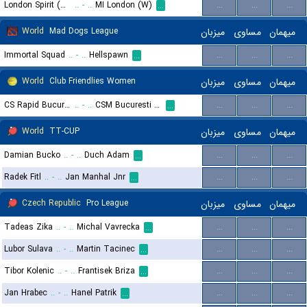
London Spirit (W)
..
-
..
MI London (W)
...
...
...
...
World
Mad Dogs League
میزبان
مساوی
میهمان
Immortal Squad
..
-
..
Hellspawn
...
...
...
...
World
Club Friendlies Women
میزبان
مساوی
میهمان
CS Rapid Bucuresti (W)
..
-
..
CSM Bucuresti (W)
...
...
...
...
World
TT-CUP
میزبان
مساوی
میهمان
Damian Bucko
..
-
..
Duch Adam
...
...
...
...
Radek Fitl
..
-
..
Jan Manhal Jnr
...
...
...
...
Czech Republic
Pro League
میزبان
مساوی
میهمان
Tadeas Zika
..
-
..
Michal Vavrecka
...
...
...
...
Lubor Sulava
..
-
..
Martin Tacinec
...
...
...
...
Tibor Kolenic
..
-
..
Frantisek Briza
...
...
...
...
Jan Hrabec
..
-
..
Hanel Patrik
...
...
...
...