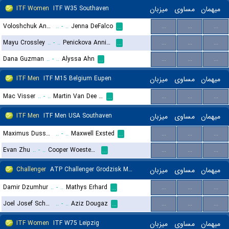
ITF Women
ITF W35 Southaven
میزبان
مساوی
میهمان
Voloshchuk Angelina
..
-
..
Jenna DeFalco
...
...
...
...
Mayu Crossley
..
-
..
Penickova Annika
...
...
...
...
Dana Guzman
..
-
..
Alyssa Ahn
...
...
...
...
ITF Men
ITF M15 Belgium Eupen
میزبان
مساوی
میهمان
Mac Visser
..
-
..
Martin Van Dee Meerschen
...
...
...
...
ITF Men
ITF Men USA Southaven
میزبان
مساوی
میهمان
Maximus Dussault
..
-
..
Maxwell Exsted
...
...
...
...
Evan Zhu
..
-
..
Cooper Woestendick
...
...
...
...
Challenger
ATP Challenger Grodzisk Mazowiecki, Main Draw
میزبان
مساوی
میهمان
Damir Dzumhur
..
-
..
Mathys Erhard
...
...
...
...
Joel Josef Schwarzler
..
-
..
Aziz Dougaz
...
...
...
...
ITF Women
ITF W75 Leipzig
میزبان
مساوی
میهمان