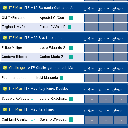
ITF Men
ITF M15 Romania Curtea de Arges, Doubles
میزبان
مساوی
میهمان
Oki Y./Pieleanu R. T.
..
-
..
Apostol C./Constantin A.
...
...
...
...
Teglas I. A./Zagars A.
..
-
..
Ferrari F./Valle F.
...
...
...
...
ITF Men
ITF M25 Brazil Londrina
میزبان
مساوی
میهمان
Felipe Meligeni Rodrigues Alves
..
-
..
Joao Eduardo Schiessl
...
...
...
...
Gustavo Ribeiro de Almeida
..
-
..
Carlos Maria Zarate
...
...
...
...
Challenger
ATP Challenger Istanbul, Main Draw
میزبان
مساوی
میهمان
Paul Inchauspe
..
-
..
Koki Matsuda
...
...
...
...
ITF Men
ITF M25 Italy Fano, Doubles
میزبان
مساوی
میهمان
Spadola A./Vasa I.
..
-
..
Jarvis R./Johansson O.
...
...
...
...
ITF Men
ITF M25 Italy Fano
میزبان
مساوی
میهمان
Carl Emil Overbeck
..
-
..
Stefano D'Agostino
...
...
...
...