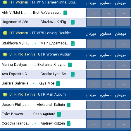
ITF Women
ITF W15 Hameenlinna, Doubles
میزبان
مساوی
میهمان
Ahti V./Mol I.
..
-
..
Biot A./Vaissaud D.
...
...
...
...
Hageman M./Veldman K.
..
-
..
Blazkova K./Eigelsbach E. V.
...
...
...
...
ITF Women
ITF W75 Leipzig, Doubles
میزبان
مساوی
میهمان
Strakhova V./Tikhonova A.
..
-
..
Mair L./Zantedeschi A.
...
...
...
...
UTR Pro Tennis
UTR Women Auburn
میزبان
مساوی
میهمان
Marina Davtyan
..
-
..
Ekaterina Khayrutdinova
...
...
...
...
Ava Esposito Cogan
..
-
..
Brooke Lynn Schafer
...
...
...
...
Barrera Gabriella
..
-
..
Kaya Moe
...
...
...
...
UTR Pro Tennis
UTR Men Auburn
میزبان
مساوی
میهمان
Joseph Phillips
..
-
..
Aleksandr Kalinin
...
...
...
...
Tyler Bowers
..
-
..
Enzo Aguiard
...
...
...
...
Cordova Francesco
..
-
..
Andrew Kotzen
...
...
...
...