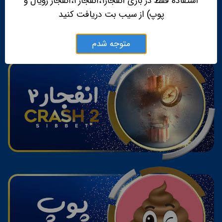
استفاده فقط در بازی انفجار۱،انفجار۲،انفجار رویال و
پوپ) از سیب بت دریافت کنید
متوجه شدم