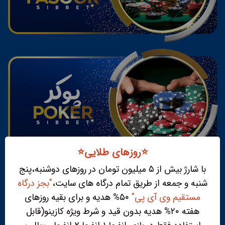
⭐️روزهای طلایی⭐️
با شارژ بیش از ۵ میلیون تومان در روزهای دوشنبه،پنج
شنبه و جمعه از طریق تمام درگاه های سایت،
"بجز درگاه
مستقیم وی آی پی"
۵۰% هدیه و برای بقیه روزهای
هفته ۲۰% هدیه بدون قید و شرط ویژه کازینو(قابل