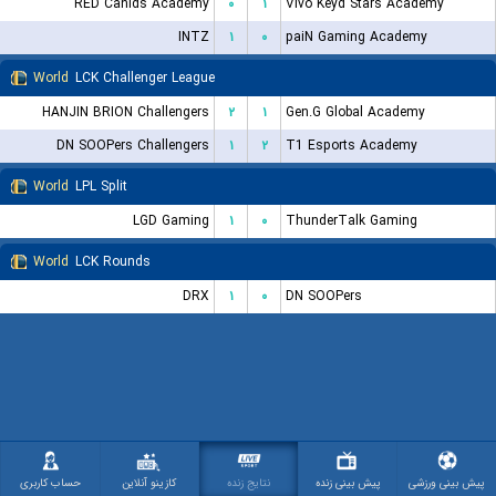
RED Canids Academy
۰
۱
Vivo Keyd Stars Academy
INTZ
۱
۰
paiN Gaming Academy
World
LCK Challenger League
HANJIN BRION Challengers
۲
۱
Gen.G Global Academy
DN SOOPers Challengers
۱
۲
T1 Esports Academy
World
LPL Split
LGD Gaming
۱
۰
ThunderTalk Gaming
World
LCK Rounds
DRX
۱
۰
DN SOOPers
پیش بینی ورزشی
پیش بینی زنده
نتایج زنده
کازینو آنلاین
حساب کاربری