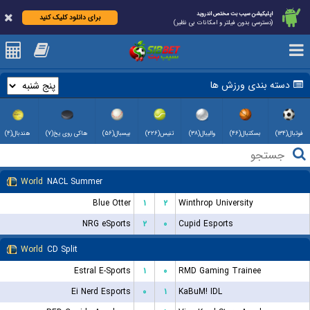
اپلیکیشن سیب بت مختص اندروید
برای دانلود کلیک کنید
(دسترسی بدون فیلتر و امکانات بی نظیر)
دسته بندی ورزش ها
فوتبال(۱۳۴)
بسکتبال(۴۶)
والیبال(۳۸)
تنیس(۲۲۶)
بیسبال(۵۶)
هاکی روی یخ(۷)
هندبال(۴)
World
NACL Summer
Blue Otter
۱
۲
Winthrop University
NRG eSports
۲
۰
Cupid Esports
World
CD Split
Estral E-Sports
۱
۰
RMD Gaming Trainee
Ei Nerd Esports
۰
۱
KaBuM! IDL