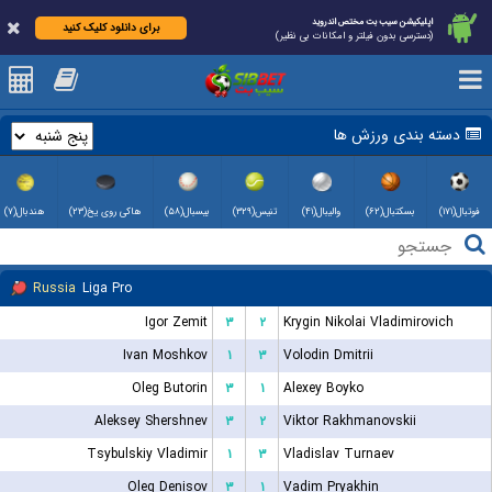
اپلیکیشن سیب بت مختص اندروید
برای دانلود کلیک کنید
(دسترسی بدون فیلتر و امکانات بی نظیر)
دسته بندی ورزش ها
فوتبال(۱۷۱)
بسکتبال(۶۲)
والیبال(۴۱)
تنیس(۳۲۹)
بیسبال(۵۸)
هاکی روی یخ(۲۳)
هندبال(۷)
Russia
Liga Pro
Igor Zemit
۳
۲
Krygin Nikolai Vladimirovich
Ivan Moshkov
۱
۳
Volodin Dmitrii
Oleg Butorin
۳
۱
Alexey Boyko
Aleksey Shershnev
۳
۲
Viktor Rakhmanovskii
Tsybulskiy Vladimir
۱
۳
Vladislav Turnaev
Oleg Denisov
۳
۱
Vadim Pryakhin