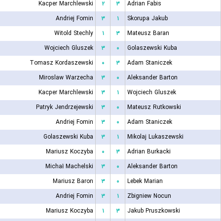
Kacper Marchlewski
۲
۳
Adrian Fabis
Andriej Fomin
۳
۱
Skorupa Jakub
Witold Stechly
۱
۳
Mateusz Baran
Wojciech Gluszek
۳
۰
Golaszewski Kuba
Tomasz Kordaszewski
۰
۳
Adam Staniczek
Miroslaw Warzecha
۳
۰
Aleksander Barton
Kacper Marchlewski
۳
۱
Wojciech Gluszek
Patryk Jendrzejewski
۳
۰
Mateusz Rutkowski
Andriej Fomin
۳
۰
Adam Staniczek
Golaszewski Kuba
۳
۱
Mikolaj Lukaszewski
Mariusz Koczyba
۰
۳
Adrian Burkacki
Michał Machelski
۳
۰
Aleksander Barton
Mariusz Baron
۳
۰
Lebek Marian
Andriej Fomin
۳
۱
Zbigniew Nocun
Mariusz Koczyba
۱
۳
Jakub Pruszkowski