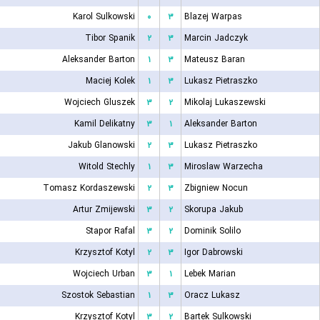
Karol Sulkowski
۰
۳
Blazej Warpas
Tibor Spanik
۲
۳
Marcin Jadczyk
Aleksander Barton
۱
۳
Mateusz Baran
Maciej Kolek
۱
۳
Lukasz Pietraszko
Wojciech Gluszek
۳
۲
Mikolaj Lukaszewski
Kamil Delikatny
۳
۱
Aleksander Barton
Jakub Glanowski
۲
۳
Lukasz Pietraszko
Witold Stechly
۱
۳
Miroslaw Warzecha
Tomasz Kordaszewski
۲
۳
Zbigniew Nocun
Artur Zmijewski
۳
۲
Skorupa Jakub
Stapor Rafal
۳
۲
Dominik Solilo
Krzysztof Kotyl
۲
۳
Igor Dabrowski
Wojciech Urban
۳
۱
Lebek Marian
Szostok Sebastian
۱
۳
Oracz Lukasz
Krzysztof Kotyl
۳
۲
Bartek Sulkowski