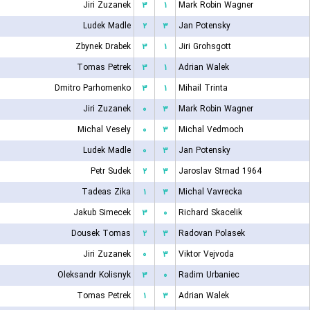
Jiri Zuzanek
۳
۱
Mark Robin Wagner
Ludek Madle
۲
۳
Jan Potensky
Zbynek Drabek
۳
۱
Jiri Grohsgott
Tomas Petrek
۳
۱
Adrian Walek
Dmitro Parhomenko
۳
۱
Mihail Trinta
Jiri Zuzanek
۰
۳
Mark Robin Wagner
Michal Vesely
۰
۳
Michal Vedmoch
Ludek Madle
۰
۳
Jan Potensky
Petr Sudek
۲
۳
Jaroslav Strnad 1964
Tadeas Zika
۱
۳
Michal Vavrecka
Jakub Simecek
۳
۰
Richard Skacelik
Dousek Tomas
۲
۳
Radovan Polasek
Jiri Zuzanek
۰
۳
Viktor Vejvoda
Oleksandr Kolisnyk
۳
۰
Radim Urbaniec
Tomas Petrek
۱
۳
Adrian Walek