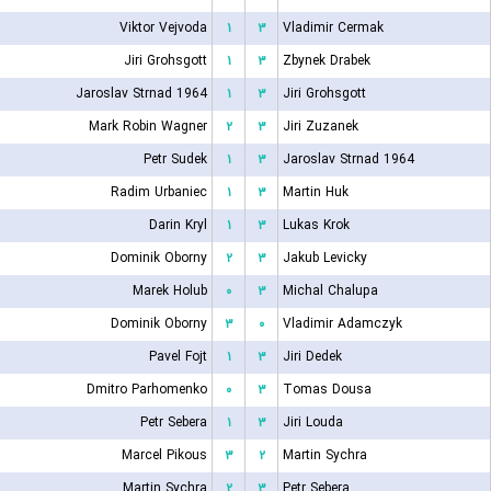
Viktor Vejvoda
۱
۳
Vladimir Cermak
Jiri Grohsgott
۱
۳
Zbynek Drabek
Jaroslav Strnad 1964
۱
۳
Jiri Grohsgott
Mark Robin Wagner
۲
۳
Jiri Zuzanek
Petr Sudek
۱
۳
Jaroslav Strnad 1964
Radim Urbaniec
۱
۳
Martin Huk
Darin Kryl
۱
۳
Lukas Krok
Dominik Oborny
۲
۳
Jakub Levicky
Marek Holub
۰
۳
Michal Chalupa
Dominik Oborny
۳
۰
Vladimir Adamczyk
Pavel Fojt
۱
۳
Jiri Dedek
Dmitro Parhomenko
۰
۳
Tomas Dousa
Petr Sebera
۱
۳
Jiri Louda
Marcel Pikous
۳
۲
Martin Sychra
Martin Sychra
۲
۳
Petr Sebera