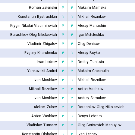
Roman Zelenskii
۲
۳
Maksim Mameka
Konstantin Bystrushkin
۱
۱
Mikhail Reznikov
Krygin Nikolai Vladimirovich
۲
۳
Alexey Manushin
Barashkov Oleg Nikolaevich
۲
۳
Igor Meteleshko
Vladimir Zhigalov
۲
۳
Oleg Denisov
Evgeny Kharchenko
۳
۱
Alexey Boyko
Ivan Lednev
۳
۲
Dmitry Tunitsin
Yankovskii Andrei
۳
۲
Maksim Chechulin
Ivan Moshkov
۳
۱
Mikhail Reznikov
Mikhail Reznikov
۲
۳
Anton Vashkov
Ivan Moshkov
۳
۲
Andrey Shmakov
Aleksei Zubov
۲
۳
Barashkov Oleg Nikolaevich
Anton Vashkov
۳
۱
Denys Lebedev
Vladislav Turnaev
۳
۲
Oleg Borisovich Manuylov
Konstantin Olshakov
۱
۳
Ivan Lednev