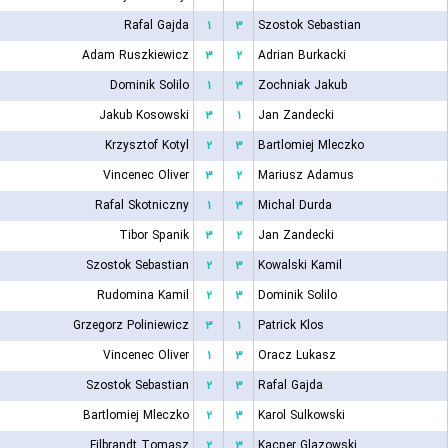
Rafal Gajda
۱
۳
Szostok Sebastian
Adam Ruszkiewicz
۳
۲
Adrian Burkacki
Dominik Solilo
۱
۳
Zochniak Jakub
Jakub Kosowski
۳
۱
Jan Zandecki
Krzysztof Kotyl
۲
۳
Bartlomiej Mleczko
Vincenec Oliver
۳
۲
Mariusz Adamus
Rafal Skotniczny
۱
۳
Michal Durda
Tibor Spanik
۳
۲
Jan Zandecki
Szostok Sebastian
۲
۳
Kowalski Kamil
Rudomina Kamil
۲
۳
Dominik Solilo
Grzegorz Poliniewicz
۳
۱
Patrick Klos
Vincenec Oliver
۱
۳
Oracz Lukasz
Szostok Sebastian
۲
۳
Rafal Gajda
Bartlomiej Mleczko
۲
۳
Karol Sulkowski
Filbrandt Tomasz
۲
۳
Kacper Glazowski