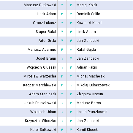
Mateusz Rutkowski
۲
۳
Maciej Kolek
Linek Adam
۳
۲
Dominik Solilo
Oracz Lukasz
۲
۳
Kowalski Kamil
Stapor Rafal
۲
۳
Linek Adam
Artur Grela
۲
۳
Jan Zandecki
Mariusz Adamus
۳
۰
Rafal Gajda
Josef Braun
۱
۲
Jan Zandecki
Wojciech Gluszek
۱
۳
Adrian Fabis
Miroslaw Warzecha
۳
۲
Michał Machelski
Kacper Marchlewski
۳
۱
Mikolaj Lukaszewski
Adam Staniczek
۲
۳
Zbigniew Nocun
Jakub Pruszkowski
۱
۳
Mariusz Baron
Wojciech Urban
۱
۳
Jakub Pruszkowski
Krzysztof Wloczko
۱
۳
Jan Zandecki
Karol Sulkowski
۳
۲
Kamil Klocek