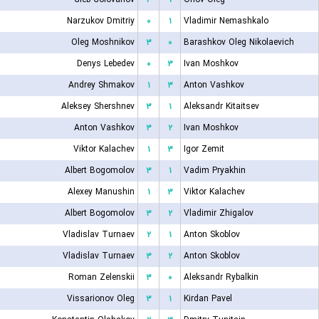
Narzukov Dmitriy
۰
۱
Vladimir Nemashkalo
Oleg Moshnikov
۳
۰
Barashkov Oleg Nikolaevich
Denys Lebedev
۰
۳
Ivan Moshkov
Andrey Shmakov
۱
۳
Anton Vashkov
Aleksey Shershnev
۳
۱
Aleksandr Kitaitsev
Anton Vashkov
۳
۲
Ivan Moshkov
Viktor Kalachev
۱
۳
Igor Zemit
Albert Bogomolov
۳
۱
Vadim Pryakhin
Alexey Manushin
۱
۳
Viktor Kalachev
Albert Bogomolov
۳
۲
Vladimir Zhigalov
Vladislav Turnaev
۲
۱
Anton Skoblov
Vladislav Turnaev
۳
۲
Anton Skoblov
Roman Zelenskii
۳
۰
Aleksandr Rybalkin
Vissarionov Oleg
۳
۱
Kirdan Pavel