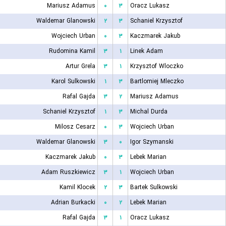
Mariusz Adamus
۰
۳
Oracz Lukasz
Waldemar Glanowski
۲
۳
Schaniel Krzysztof
Wojciech Urban
۰
۳
Kaczmarek Jakub
Rudomina Kamil
۳
۱
Linek Adam
Artur Grela
۳
۱
Krzysztof Wloczko
Karol Sulkowski
۱
۳
Bartlomiej Mleczko
Rafal Gajda
۳
۲
Mariusz Adamus
Schaniel Krzysztof
۱
۳
Michal Durda
Milosz Cesarz
۰
۳
Wojciech Urban
Waldemar Glanowski
۳
۰
Igor Szymanski
Kaczmarek Jakub
۰
۳
Lebek Marian
Adam Ruszkiewicz
۳
۱
Wojciech Urban
Kamil Klocek
۲
۳
Bartek Sulkowski
Adrian Burkacki
۰
۲
Lebek Marian
Rafal Gajda
۳
۱
Oracz Lukasz