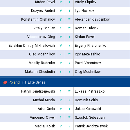
Kirdan Pavel
۳
۱
Vitaly Shpilev
Kozyrev Andrei
۳
۱
Ilya Novikov
Konstantin Olshakov
۲
۳
Alexander Klavdenkov
Vitaly Shpilev
۱
۳
Roman Udovik
Vissarionov Oleg
۳
۱
Kirdan Pavel
Evlakhin Dmitry Mikhailovich
۳
۰
Evgeny Kharchenko
Oleg Moshnikov
۰
۳
Igor Meteleshko
Vasiliy Rudenko
۳
۰
Pavel Vorontsov
Maksim Chechulin
۰
۰
Oleg Moshnikov
Poland
TT Elite Series
Patryk Jendrzejewski
۱
۳
Lukasz Pietraszko
Michal Minda
۳
۲
Dominik Solilo
Artur Grela
۳
۱
Jakub Kosowski
Vincenec Oliver
۱
۳
Szostok Sebastian
Maciej Kolek
۳
۲
Patryk Jendrzejewski