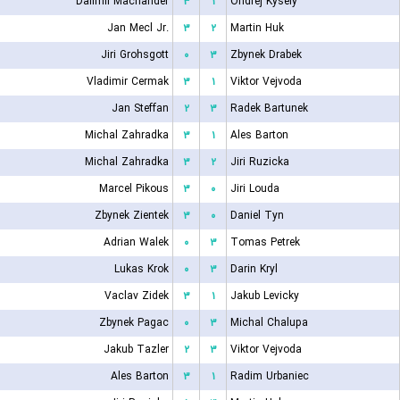
Dalimil Machander
۳
۱
Ondrej Kysely
Jan Mecl Jr.
۳
۲
Martin Huk
Jiri Grohsgott
۰
۳
Zbynek Drabek
Vladimir Cermak
۳
۱
Viktor Vejvoda
Jan Steffan
۲
۳
Radek Bartunek
Michal Zahradka
۳
۱
Ales Barton
Michal Zahradka
۳
۲
Jiri Ruzicka
Marcel Pikous
۳
۰
Jiri Louda
Zbynek Zientek
۳
۰
Daniel Tyn
Adrian Walek
۰
۳
Tomas Petrek
Lukas Krok
۰
۳
Darin Kryl
Vaclav Zidek
۳
۱
Jakub Levicky
Zbynek Pagac
۰
۳
Michal Chalupa
Jakub Tazler
۲
۳
Viktor Vejvoda
Ales Barton
۳
۱
Radim Urbaniec