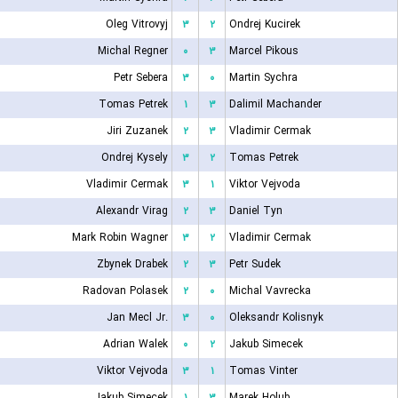
Oleg Vitrovyj
۳
۲
Ondrej Kucirek
Michal Regner
۰
۳
Marcel Pikous
Petr Sebera
۳
۰
Martin Sychra
Tomas Petrek
۱
۳
Dalimil Machander
Jiri Zuzanek
۲
۳
Vladimir Cermak
Ondrej Kysely
۳
۲
Tomas Petrek
Vladimir Cermak
۳
۱
Viktor Vejvoda
Alexandr Virag
۲
۳
Daniel Tyn
Mark Robin Wagner
۳
۲
Vladimir Cermak
Zbynek Drabek
۲
۳
Petr Sudek
Radovan Polasek
۲
۰
Michal Vavrecka
Jan Mecl Jr.
۳
۰
Oleksandr Kolisnyk
Adrian Walek
۰
۲
Jakub Simecek
Viktor Vejvoda
۳
۱
Tomas Vinter
Jakub Simecek
۱
۳
Marek Holub