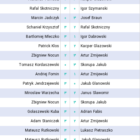
Rafal Skotniczny
۳
۰
Igor Szymanski
Marcin Jadczyk
۰
۳
Josef Braun
Schaniel Krzysztof
۳
۲
Rafal Skotniczny
Bartlomiej Mleczko
۳
۱
Igor Dabrowski
Patrick Klos
۲
۲
Kacper Glazowski
Zbigniew Nocun
۲
۳
Artur Zmijewski
Tomasz Kordaszewski
۰
۳
Skorupa Jakub
Andriej Fomin
۳
۱
Artur Zmijewski
Patryk Jendrzejewski
۳
۰
Jakub Glanowski
Miroslaw Warzecha
۳
۲
Janus Slawomir
Zbigniew Nocun
۲
۳
Skorupa Jakub
Golaszewski Kuba
۳
۰
Adrian Fabis
Adam Staniczek
۳
۲
Artur Zmijewski
Mateusz Rutkowski
۳
۰
Lukasz Pietraszko
Mateusz Rutkowski
۳
۲
Jakub Glanowski