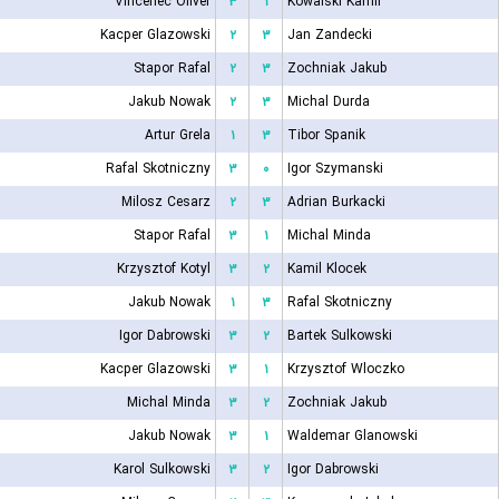
Vincenec Oliver
۳
۱
Kowalski Kamil
Kacper Glazowski
۲
۳
Jan Zandecki
Stapor Rafal
۲
۳
Zochniak Jakub
Jakub Nowak
۲
۳
Michal Durda
Artur Grela
۱
۳
Tibor Spanik
Rafal Skotniczny
۳
۰
Igor Szymanski
Milosz Cesarz
۲
۳
Adrian Burkacki
Stapor Rafal
۳
۱
Michal Minda
Krzysztof Kotyl
۳
۲
Kamil Klocek
Jakub Nowak
۱
۳
Rafal Skotniczny
Igor Dabrowski
۳
۲
Bartek Sulkowski
Kacper Glazowski
۳
۱
Krzysztof Wloczko
Michal Minda
۳
۲
Zochniak Jakub
Jakub Nowak
۳
۱
Waldemar Glanowski
Karol Sulkowski
۳
۲
Igor Dabrowski