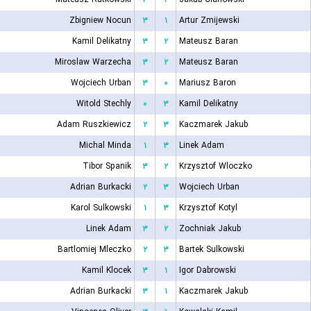
Zbigniew Nocun
۳
۱
Artur Zmijewski
Kamil Delikatny
۳
۲
Mateusz Baran
Miroslaw Warzecha
۳
۲
Mateusz Baran
Wojciech Urban
۳
۰
Mariusz Baron
Witold Stechly
۰
۳
Kamil Delikatny
Adam Ruszkiewicz
۲
۳
Kaczmarek Jakub
Michal Minda
۱
۳
Linek Adam
Tibor Spanik
۳
۲
Krzysztof Wloczko
Adrian Burkacki
۲
۳
Wojciech Urban
Karol Sulkowski
۱
۳
Krzysztof Kotyl
Linek Adam
۳
۲
Zochniak Jakub
Bartlomiej Mleczko
۲
۳
Bartek Sulkowski
Kamil Klocek
۳
۱
Igor Dabrowski
Adrian Burkacki
۳
۱
Kaczmarek Jakub