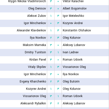
Krygin Nikolai Vladimirovich
۳
۰
Viktor Kalachev
Oleg Denisov
۳
۰
Albert Bogomolov
Aleksei Zubov
۱
۳
Igor Meteleshko
Igor Minchenkov
۰
۳
Kozyrev Andrei
Alexander Klavdenkov
۱
۳
Konstantin Olshakov
Ilya Novikov
۲
۳
Oleg Kolunov
Maksim Mameka
۳
۰
Aleksey Lobanov
Dmitry Tunitsin
۳
۱
Ivan Lednev
Kirdan Pavel
۳
۰
Roman Udovik
Vitaly Shpilev
۱
۳
Vissarionov Oleg
Igor Minchenkov
۳
۰
Ilya Novikov
Evgeny Kharchenko
۲
۳
Oleg Butorin
Kozyrev Andrei
۱
۳
Oleg Kolunov
Vissarionov Oleg
۳
۱
Roman Udovik
Aleksandr Rybalkin
۳
۲
Aleksey Lobanov