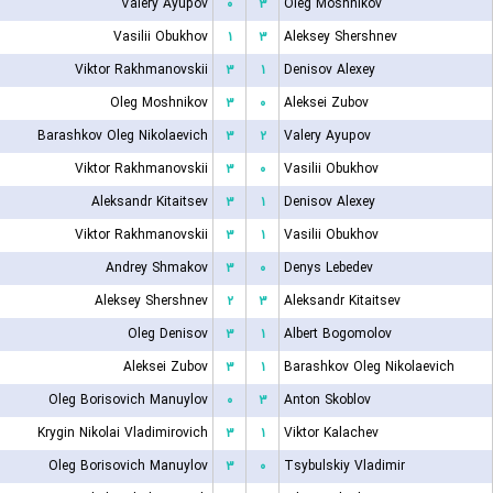
Valery Ayupov
۰
۳
Oleg Moshnikov
Vasilii Obukhov
۱
۳
Aleksey Shershnev
Viktor Rakhmanovskii
۳
۱
Denisov Alexey
Oleg Moshnikov
۳
۰
Aleksei Zubov
Barashkov Oleg Nikolaevich
۳
۲
Valery Ayupov
Viktor Rakhmanovskii
۳
۰
Vasilii Obukhov
Aleksandr Kitaitsev
۳
۱
Denisov Alexey
Viktor Rakhmanovskii
۳
۱
Vasilii Obukhov
Andrey Shmakov
۳
۰
Denys Lebedev
Aleksey Shershnev
۲
۳
Aleksandr Kitaitsev
Oleg Denisov
۳
۱
Albert Bogomolov
Aleksei Zubov
۳
۱
Barashkov Oleg Nikolaevich
Oleg Borisovich Manuylov
۰
۳
Anton Skoblov
Krygin Nikolai Vladimirovich
۳
۱
Viktor Kalachev
Oleg Borisovich Manuylov
۳
۰
Tsybulskiy Vladimir