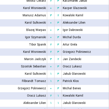
Milosz Cesarz
۲
۳
Kaczmarek Jakub
Karol Wisniewski
۰
۳
Kacper Glazowski
Mariusz Adamus
۳
۲
Kowalski Kamil
Karol Sulkowski
۰
۳
Aleksander Lilien
Blazej Warpas
۰
۳
Igor Dabrowski
Igor Szymanski
۰
۳
Michal Durda
Tibor Spanik
۲
۳
Artur Grela
Karol Wisniewski
۲
۳
Grzegorz Poliniewicz
Marcin Jadczyk
۳
۲
Jan Zandecki
Szostok Sebastian
۰
۳
Oracz Lukasz
Karol Sulkowski
۱
۳
Jakub Glanowski
Filbrandt Tomasz
۱
۳
Patrick Klos
Grzegorz Poliniewicz
۰
۳
Michal Benes
Oracz Lukasz
۲
۱
Kowalski Kamil
Aleksander Lilien
۱
۱
Jakub Glanowski