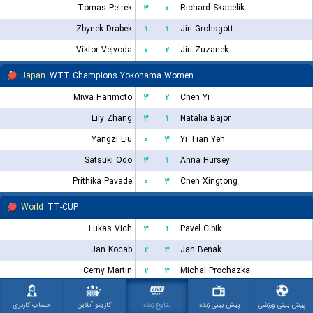
Tomas Petrek
۳
۰
Richard Skacelik
Zbynek Drabek
۱
۱
Jiri Grohsgott
Viktor Vejvoda
۰
۲
Jiri Zuzanek
Japan
WTT Champions Yokohama Women
Miwa Harimoto
۳
۲
Chen Yi
Lily Zhang
۳
۱
Natalia Bajor
Yangzi Liu
۰
۳
Yi Tian Yeh
Satsuki Odo
۳
۱
Anna Hursey
Prithika Pavade
۰
۳
Chen Xingtong
World
TT-CUP
Lukas Vich
۳
۱
Pavel Cibik
Jan Kocab
۲
۳
Jan Benak
Cerny Martin
۲
۳
Michal Prochazka
Szymon Radlo
۳
۲
Sylwester Wloszek
پیش بینی ورزشی
پیش بینی زنده
نتایج زنده
کازینو آنلاین
حساب کاربری
Tomas Vorisek
۳
۲
Hanl Ales