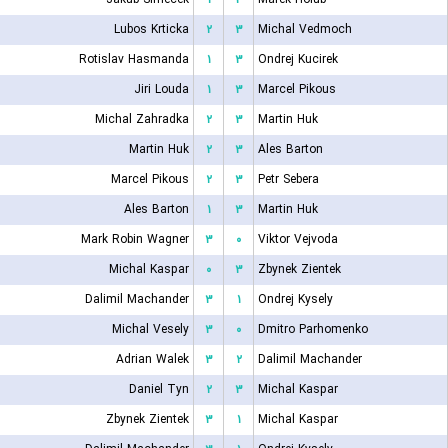
Lubos Krticka
۲
۳
Michal Vedmoch
Rotislav Hasmanda
۱
۳
Ondrej Kucirek
Jiri Louda
۱
۳
Marcel Pikous
Michal Zahradka
۲
۳
Martin Huk
Martin Huk
۲
۳
Ales Barton
Marcel Pikous
۲
۳
Petr Sebera
Ales Barton
۱
۳
Martin Huk
Mark Robin Wagner
۳
۰
Viktor Vejvoda
Michal Kaspar
۰
۳
Zbynek Zientek
Dalimil Machander
۳
۱
Ondrej Kysely
Michal Vesely
۳
۰
Dmitro Parhomenko
Adrian Walek
۳
۲
Dalimil Machander
Daniel Tyn
۲
۳
Michal Kaspar
Zbynek Zientek
۳
۱
Michal Kaspar