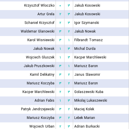
Krzysztof Wloczko
۰
۳
Jakub Kosowski
Artur Grela
۲
۳
Jakub Kosowski
Schaniel Krzysztof
۲
۳
Igor Szymanski
Waldemar Glanowski
۳
۲
Jakub Nowak
Karol Wisniewski
۳
۱
Filbrandt Tomasz
Jakub Nowak
۱
۳
Michal Durda
Wojciech Gluszek
۱
۳
Kacper Marchlewski
Jakub Pruszkowski
۳
۱
Mariusz Baron
Kamil Delikatny
۳
۲
Janus Slawomir
Mariusz Koczyba
۳
۲
Mariusz Baron
Kacper Marchlewski
۲
۳
Golaszewski Kuba
Adrian Fabis
۱
۳
Mikolaj Lukaszewski
Patryk Jendrzejewski
۳
۲
Maciej Kolek
Mariusz Koczyba
۳
۲
Lebek Marian
Wojciech Urban
۲
۳
Adrian Burkacki