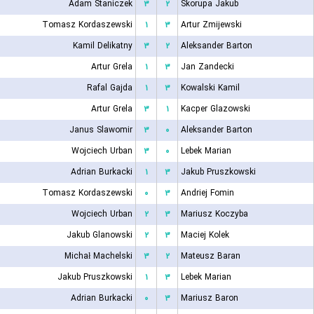
Adam Staniczek
۳
۲
Skorupa Jakub
Tomasz Kordaszewski
۱
۳
Artur Zmijewski
Kamil Delikatny
۳
۲
Aleksander Barton
Artur Grela
۱
۳
Jan Zandecki
Rafal Gajda
۱
۳
Kowalski Kamil
Artur Grela
۳
۱
Kacper Glazowski
Janus Slawomir
۳
۰
Aleksander Barton
Wojciech Urban
۳
۰
Lebek Marian
Adrian Burkacki
۱
۳
Jakub Pruszkowski
Tomasz Kordaszewski
۰
۳
Andriej Fomin
Wojciech Urban
۲
۳
Mariusz Koczyba
Jakub Glanowski
۲
۳
Maciej Kolek
Michał Machelski
۳
۲
Mateusz Baran
Jakub Pruszkowski
۱
۳
Lebek Marian
Adrian Burkacki
۰
۳
Mariusz Baron