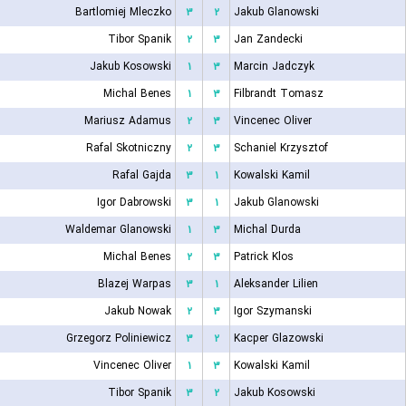
Bartlomiej Mleczko
۳
۲
Jakub Glanowski
Tibor Spanik
۲
۳
Jan Zandecki
Jakub Kosowski
۱
۳
Marcin Jadczyk
Michal Benes
۱
۳
Filbrandt Tomasz
Mariusz Adamus
۲
۳
Vincenec Oliver
Rafal Skotniczny
۲
۳
Schaniel Krzysztof
Rafal Gajda
۳
۱
Kowalski Kamil
Igor Dabrowski
۳
۱
Jakub Glanowski
Waldemar Glanowski
۱
۳
Michal Durda
Michal Benes
۲
۳
Patrick Klos
Blazej Warpas
۳
۱
Aleksander Lilien
Jakub Nowak
۲
۳
Igor Szymanski
Grzegorz Poliniewicz
۳
۲
Kacper Glazowski
Vincenec Oliver
۱
۳
Kowalski Kamil
Tibor Spanik
۳
۲
Jakub Kosowski