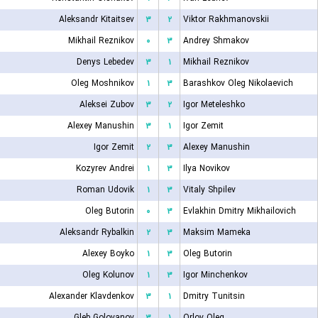
Aleksandr Kitaitsev
۳
۲
Viktor Rakhmanovskii
Mikhail Reznikov
۰
۳
Andrey Shmakov
Denys Lebedev
۳
۱
Mikhail Reznikov
Oleg Moshnikov
۱
۳
Barashkov Oleg Nikolaevich
Aleksei Zubov
۳
۲
Igor Meteleshko
Alexey Manushin
۳
۱
Igor Zemit
Igor Zemit
۲
۳
Alexey Manushin
Kozyrev Andrei
۱
۳
Ilya Novikov
Roman Udovik
۱
۳
Vitaly Shpilev
Oleg Butorin
۰
۳
Evlakhin Dmitry Mikhailovich
Aleksandr Rybalkin
۲
۳
Maksim Mameka
Alexey Boyko
۱
۳
Oleg Butorin
Oleg Kolunov
۱
۳
Igor Minchenkov
Alexander Klavdenkov
۳
۱
Dmitry Tunitsin
Gleb Golovanov
۳
۱
Orlov Oleg