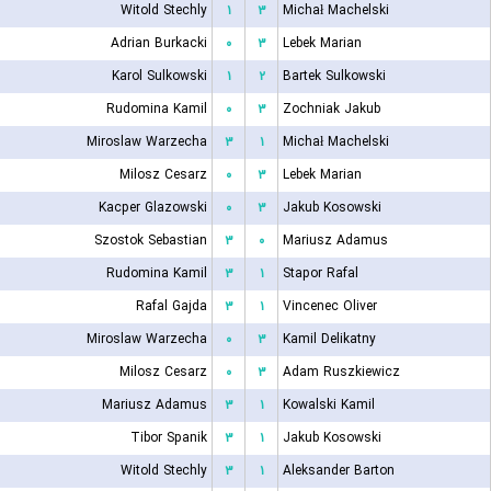
Witold Stechly
۱
۳
Michał Machelski
Adrian Burkacki
۰
۳
Lebek Marian
Karol Sulkowski
۱
۲
Bartek Sulkowski
Rudomina Kamil
۰
۳
Zochniak Jakub
Miroslaw Warzecha
۳
۱
Michał Machelski
Milosz Cesarz
۰
۳
Lebek Marian
Kacper Glazowski
۰
۳
Jakub Kosowski
Szostok Sebastian
۳
۰
Mariusz Adamus
Rudomina Kamil
۳
۱
Stapor Rafal
Rafal Gajda
۳
۱
Vincenec Oliver
Miroslaw Warzecha
۰
۳
Kamil Delikatny
Milosz Cesarz
۰
۳
Adam Ruszkiewicz
Mariusz Adamus
۳
۱
Kowalski Kamil
Tibor Spanik
۳
۱
Jakub Kosowski
Witold Stechly
۳
۱
Aleksander Barton