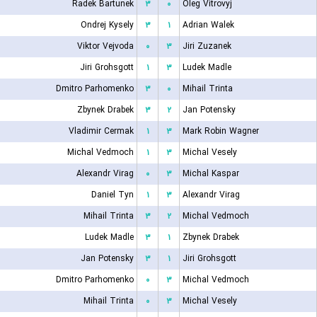
Radek Bartunek
۳
۰
Oleg Vitrovyj
Ondrej Kysely
۳
۱
Adrian Walek
Viktor Vejvoda
۰
۳
Jiri Zuzanek
Jiri Grohsgott
۱
۳
Ludek Madle
Dmitro Parhomenko
۳
۰
Mihail Trinta
Zbynek Drabek
۳
۲
Jan Potensky
Vladimir Cermak
۱
۳
Mark Robin Wagner
Michal Vedmoch
۱
۳
Michal Vesely
Alexandr Virag
۰
۳
Michal Kaspar
Daniel Tyn
۱
۳
Alexandr Virag
Mihail Trinta
۳
۲
Michal Vedmoch
Ludek Madle
۳
۱
Zbynek Drabek
Jan Potensky
۳
۱
Jiri Grohsgott
Dmitro Parhomenko
۰
۳
Michal Vedmoch
Mihail Trinta
۰
۳
Michal Vesely