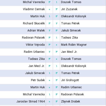
Michal Vavrecka
۳
۱
Dousek Tomas
Vladimir Cermak
۰
۳
Jiri Zuzanek
Martin Huk
۱
۳
Oleksandr Kolisnyk
Richard Skacelik
۳
۲
Tomas Petrek
Adrian Walek
۲
۳
Jakub Simecek
Radovan Polasek
۳
۱
Tadeas Zika
Viktor Vejvoda
۳
۰
Mark Robin Wagner
Radim Urbaniec
۲
۳
Jan Mecl Jr.
Tadeas Zika
۳
۰
Dousek Tomas
Jan Mecl Jr.
۳
۱
Oleksandr Kolisnyk
Jakub Simecek
۱
۳
Tomas Petrek
Petr Sudek
۰
۳
Jiri Grohsgott
Martin Huk
۰
۳
Radim Urbaniec
Michal Vavrecka
۱
۳
Radovan Polasek
Jaroslav Strnad 1964
۰
۳
Zbynek Drabek