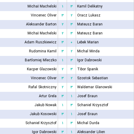
Michał Machelski
۱
۳
Kamil Delikatny
Vincenec Oliver
۳
۲
Oracz Lukasz
Aleksander Barton
۲
۳
Mateusz Baran
Michał Machelski
۲
۳
Mateusz Baran
Adam Ruszkiewicz
۳
۰
Lebek Marian
Rudomina Kamil
۳
۲
Michal Minda
Bartlomiej Mleczko
۱
۳
Igor Dabrowski
Kacper Glazowski
۲
۳
Tibor Spanik
Vincenec Oliver
۳
۲
Szostok Sebastian
Rafal Skotniczny
۲
۳
Waldemar Glanowski
Artur Grela
۳
۱
Josef Braun
Jakub Nowak
۱
۳
Schaniel Krzysztof
Jakub Kosowski
۳
۱
Josef Braun
Schaniel Krzysztof
۱
۳
Michal Durda
Igor Dabrowski
۳
۱
Aleksander Lilien