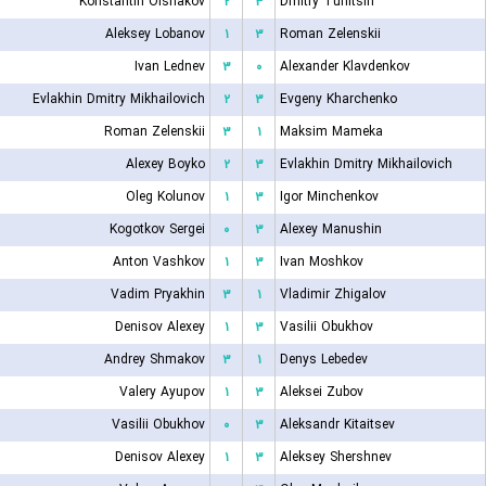
Konstantin Olshakov
۲
۳
Dmitry Tunitsin
Aleksey Lobanov
۱
۳
Roman Zelenskii
Ivan Lednev
۳
۰
Alexander Klavdenkov
Evlakhin Dmitry Mikhailovich
۲
۳
Evgeny Kharchenko
Roman Zelenskii
۳
۱
Maksim Mameka
Alexey Boyko
۲
۳
Evlakhin Dmitry Mikhailovich
Oleg Kolunov
۱
۳
Igor Minchenkov
Kogotkov Sergei
۰
۳
Alexey Manushin
Anton Vashkov
۱
۳
Ivan Moshkov
Vadim Pryakhin
۳
۱
Vladimir Zhigalov
Denisov Alexey
۱
۳
Vasilii Obukhov
Andrey Shmakov
۳
۱
Denys Lebedev
Valery Ayupov
۱
۳
Aleksei Zubov
Vasilii Obukhov
۰
۳
Aleksandr Kitaitsev
Denisov Alexey
۱
۳
Aleksey Shershnev