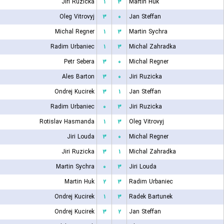
Jiri Ruzicka
۱
۳
Martin Huk
Oleg Vitrovyj
۳
۰
Jan Steffan
Michal Regner
۱
۳
Martin Sychra
Radim Urbaniec
۱
۳
Michal Zahradka
Petr Sebera
۳
۰
Michal Regner
Ales Barton
۳
۰
Jiri Ruzicka
Ondrej Kucirek
۳
۱
Jan Steffan
Radim Urbaniec
۰
۳
Jiri Ruzicka
Rotislav Hasmanda
۱
۳
Oleg Vitrovyj
Jiri Louda
۳
۰
Michal Regner
Jiri Ruzicka
۳
۱
Michal Zahradka
Martin Sychra
۰
۳
Jiri Louda
Martin Huk
۲
۳
Radim Urbaniec
Ondrej Kucirek
۱
۳
Radek Bartunek
Ondrej Kucirek
۳
۲
Jan Steffan