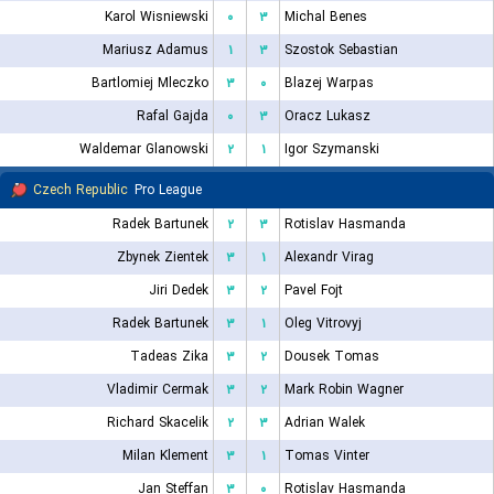
Karol Wisniewski
۰
۳
Michal Benes
Mariusz Adamus
۱
۳
Szostok Sebastian
Bartlomiej Mleczko
۳
۰
Blazej Warpas
Rafal Gajda
۰
۳
Oracz Lukasz
Waldemar Glanowski
۲
۱
Igor Szymanski
Czech Republic
Pro League
Radek Bartunek
۲
۳
Rotislav Hasmanda
Zbynek Zientek
۳
۱
Alexandr Virag
Jiri Dedek
۳
۲
Pavel Fojt
Radek Bartunek
۳
۱
Oleg Vitrovyj
Tadeas Zika
۳
۲
Dousek Tomas
Vladimir Cermak
۳
۲
Mark Robin Wagner
Richard Skacelik
۲
۳
Adrian Walek
Milan Klement
۳
۱
Tomas Vinter
Jan Steffan
۳
۰
Rotislav Hasmanda