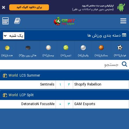
اپلیکیشن سیب بت مختص اندروید
برای دانلود کلیک کنید
(دسترسی بدون فیلتر و امکانات بی نظیر)
دسته بندی ورزش ها
فوتبال(۴۶۹)
بسکتبال(۷۵)
والیبال(۱۵)
تنیس(۸۷)
بیسبال(۶۷)
هاکی روی یخ(۳)
هندبال(۱۵)
World
LCS Summer
Sentinels
۱
۲
Shopify Rebellion
World
LCP Split
DetonatioN FocusMe
۰
۳
GAM Esports