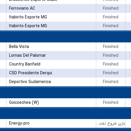
Ferroviario AC
Finished
۳
Itabirito Esporte MG
Finished
۳
Itabirito Esporte MG
Finished
۳
Bella Vista
Finished
۳
Lomas Del Palomar
Finished
Country Banfield
Finished
۳
CSD Presidente Derqui
Finished
۳
Deportivo Sudamerica
Finished
۳
Goicoechea (W)
Finished
Energy-pro
بازی شروع نشده است