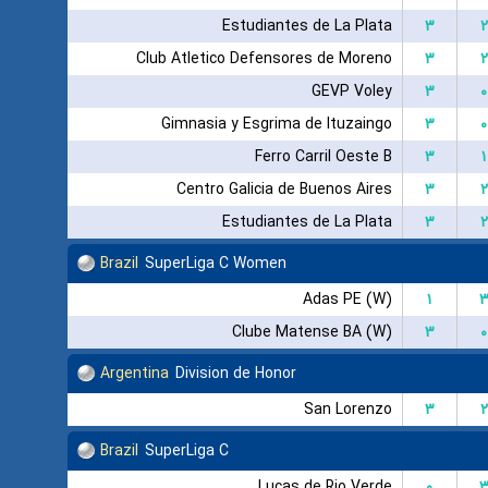
Estudiantes de La Plata
۳
۲
Club Atletico Defensores de Moreno
۳
۲
GEVP Voley
۳
۰
Gimnasia y Esgrima de Ituzaingo
۳
۰
Ferro Carril Oeste B
۳
۱
Centro Galicia de Buenos Aires
۳
۲
Estudiantes de La Plata
۳
۲
Brazil
SuperLiga C Women
Adas PE (W)
۱
Clube Matense BA (W)
۳
۰
Argentina
Division de Honor
San Lorenzo
۳
۲
Brazil
SuperLiga C
Lucas de Rio Verde
۰