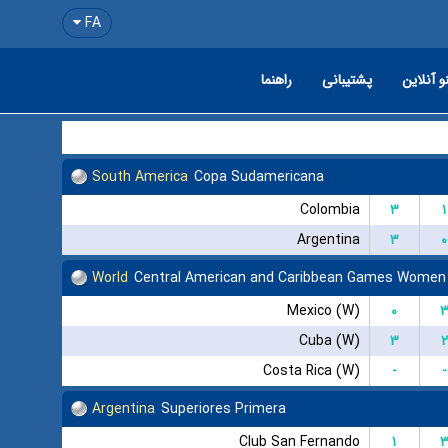
FA
و آنلاین
پشتیبانی
راهنما
South America
Copa Sudamericana
Colombia
۳
۱
Argentina
۳
۰
World
Central American and Caribbean Games Women
Mexico (W)
۰
Cuba (W)
۳
۲
Costa Rica (W)
-
-
Argentina
Superiores Primera
Club San Fernando
۱