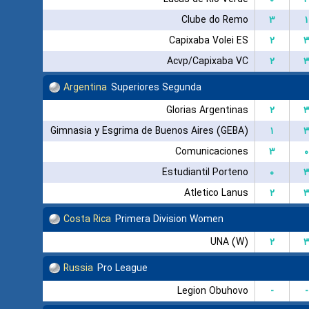
Clube do Remo
۳
۱
Capixaba Volei ES
۲
Acvp/Capixaba VC
۲
Argentina
Superiores Segunda
Glorias Argentinas
۲
Gimnasia y Esgrima de Buenos Aires (GEBA)
۱
Comunicaciones
۳
۰
Estudiantil Porteno
۰
Atletico Lanus
۲
Costa Rica
Primera Division Women
UNA (W)
۲
Russia
Pro League
Legion Obuhovo
-
-