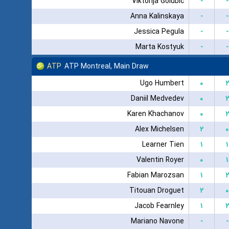
Viktorija Golubic
-
-
Anna Kalinskaya
-
-
Jessica Pegula
-
-
Marta Kostyuk
-
-
ATP
ATP Montreal, Main Draw
Ugo Humbert
۰
۲
Daniil Medvedev
۰
۲
Karen Khachanov
۰
۲
Alex Michelsen
۲
۰
Learner Tien
۱
۱
Valentin Royer
۰
۱
Fabian Marozsan
۱
۲
Titouan Droguet
۲
۰
Jacob Fearnley
۱
۲
Mariano Navone
-
-