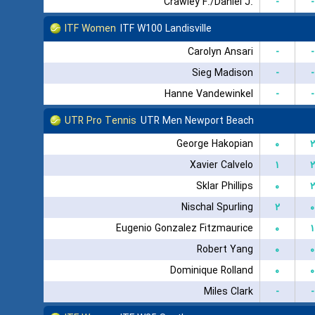
Crawley F./Daniel J.
-
-
ITF Women
ITF W100 Landisville
Carolyn Ansari
-
-
Sieg Madison
-
-
Hanne Vandewinkel
-
-
UTR Pro Tennis
UTR Men Newport Beach
George Hakopian
۰
۲
Xavier Calvelo
۱
۲
Sklar Phillips
۰
۲
Nischal Spurling
۲
۰
Eugenio Gonzalez Fitzmaurice
۰
۱
Robert Yang
۰
۰
Dominique Rolland
۰
۰
Miles Clark
-
-