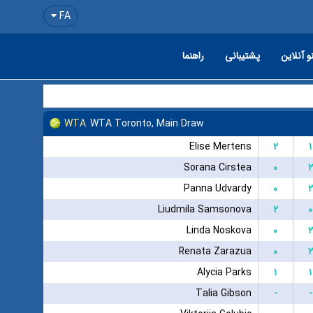
FA
و آنلاین
پشتیبانی
راهنما
WTA
WTA Toronto, Main Draw
Elise Mertens
۲
۱
Sorana Cirstea
۰
۲
Panna Udvardy
۰
۲
Liudmila Samsonova
۲
۰
Linda Noskova
۰
۲
Renata Zarazua
۰
۲
Alycia Parks
۱
۱
Talia Gibson
-
-