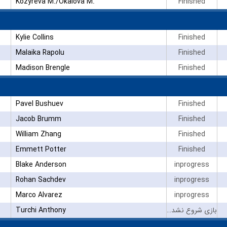
Kozyreva M./Okalova M.
Finished
Kylie Collins
Finished
Malaika Rapolu
Finished
Madison Brengle
Finished
Pavel Bushuev
Finished
Jacob Brumm
Finished
William Zhang
Finished
Emmett Potter
Finished
Blake Anderson
inprogress
Rohan Sachdev
inprogress
Marco Alvarez
inprogress
Turchi Anthony
بازی شروع نشده است