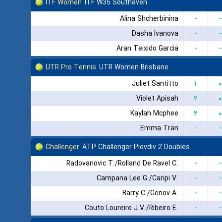
ITF Women
ITF W35 Southaven
Alina Shcherbinina
-
-
Dasha Ivanova
-
-
Aran Teixido Garcia
-
-
UTR Pro Tennis
UTR Women Brisbane
Juliet Santitto
۱
۰
Violet Apisah
۲
۰
Kaylah Mcphee
۲
۰
Emma Tran
-
-
Challenger
ATP Challenger Plovdiv 2 Doubles
Radovanovic T./Rolland De Ravel C.
-
-
Campana Lee G./Caripi V.
-
-
Barry C./Genov A.
-
-
Couto Loureiro J.V./Ribeiro E.
-
-