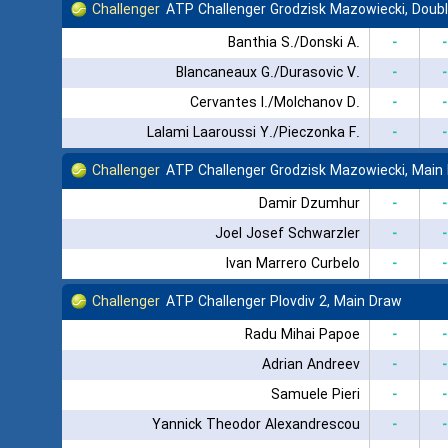
Challenger
ATP Challenger Grodzisk Mazowiecki, Doub
Banthia S./Donski A.
-
-
Blancaneaux G./Durasovic V.
-
-
Cervantes I./Molchanov D.
-
-
Lalami Laaroussi Y./Pieczonka F.
-
-
Challenger
ATP Challenger Grodzisk Mazowiecki, Main
Damir Dzumhur
-
-
Joel Josef Schwarzler
-
-
Ivan Marrero Curbelo
-
-
Challenger
ATP Challenger Plovdiv 2, Main Draw
Radu Mihai Papoe
-
-
Adrian Andreev
-
-
Samuele Pieri
-
-
Yannick Theodor Alexandrescou
-
-