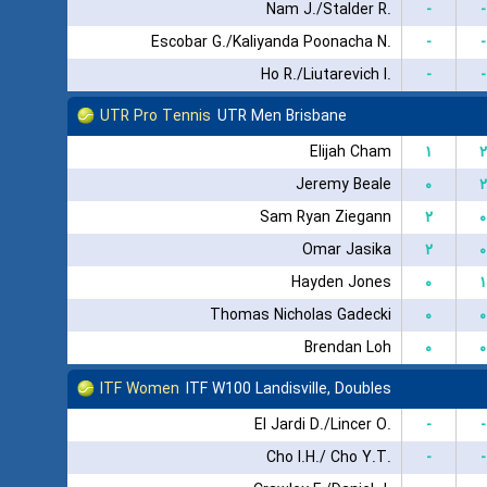
Nam J./Stalder R.
-
-
Escobar G./Kaliyanda Poonacha N.
-
-
Ho R./Liutarevich I.
-
-
UTR Pro Tennis
UTR Men Brisbane
Elijah Cham
۱
۲
Jeremy Beale
۰
۲
Sam Ryan Ziegann
۲
۰
Omar Jasika
۲
۰
Hayden Jones
۰
۱
Thomas Nicholas Gadecki
۰
۰
Brendan Loh
۰
۰
ITF Women
ITF W100 Landisville, Doubles
El Jardi D./Lincer O.
-
-
Cho I.H./ Cho Y.T.
-
-