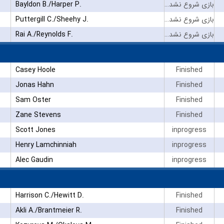
Bayldon B./Harper P.
بازی شروع نشده است
Puttergill C./Sheehy J.
بازی شروع نشده است
Rai A./Reynolds F.
بازی شروع نشده است
Casey Hoole
Finished
Jonas Hahn
Finished
Sam Oster
Finished
Zane Stevens
Finished
Scott Jones
inprogress
Henry Lamchinniah
inprogress
Alec Gaudin
inprogress
Harrison C./Hewitt D.
Finished
Akli A./Brantmeier R.
Finished