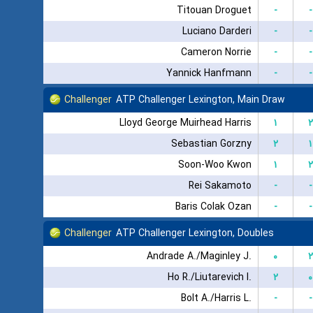
Titouan Droguet
-
-
Luciano Darderi
-
-
Cameron Norrie
-
-
Yannick Hanfmann
-
-
Challenger
ATP Challenger Lexington, Main Draw
Lloyd George Muirhead Harris
۱
۲
Sebastian Gorzny
۲
۱
Soon-Woo Kwon
۱
۲
Rei Sakamoto
-
-
Baris Colak Ozan
-
-
Challenger
ATP Challenger Lexington, Doubles
Andrade A./Maginley J.
۰
۲
Ho R./Liutarevich I.
۲
۰
Bolt A./Harris L.
-
-