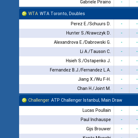
Gabriele Piraino
-
-
WTA
WTA Toronto, Doubles
Perez E./Schuurs D.
-
-
Hunter S./Krawczyk D.
-
-
Alexandrova E./Dabrowski G.
-
-
Li A./Tauson C.
-
-
Hsieh S./Ostapenko J.
-
-
Fernandez B.J./Fernandez L.A.
-
-
Jiang X./Wu F-H.
-
-
Chan H./Joint M.
-
-
Challenger
ATP Challenger Istanbul, Main Draw
Lucas Poullain
-
-
Paul Inchauspe
-
-
Gijs Brouwer
-
-