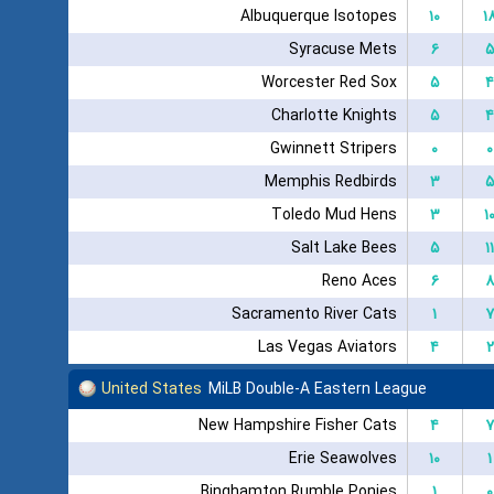
Albuquerque Isotopes
۱۰
۱
Syracuse Mets
۶
۵
Worcester Red Sox
۵
۴
Charlotte Knights
۵
۴
Gwinnett Stripers
۰
۰
Memphis Redbirds
۳
۵
Toledo Mud Hens
۳
۱
Salt Lake Bees
۵
۱۱
Reno Aces
۶
۸
Sacramento River Cats
۱
۷
Las Vegas Aviators
۴
۲
United States
MiLB Double-A Eastern League
New Hampshire Fisher Cats
۴
۷
Erie Seawolves
۱۰
۱
Binghamton Rumble Ponies
۱
۰