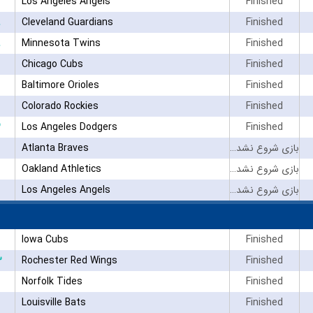
Los Angeles Angels
Finished
Cleveland Guardians
Finished
Minnesota Twins
Finished
Chicago Cubs
Finished
Baltimore Orioles
Finished
Colorado Rockies
Finished
۳
Los Angeles Dodgers
Finished
Atlanta Braves
بازی شروع نشده است
Oakland Athletics
بازی شروع نشده است
Los Angeles Angels
بازی شروع نشده است
Iowa Cubs
Finished
۳
Rochester Red Wings
Finished
Norfolk Tides
Finished
Louisville Bats
Finished