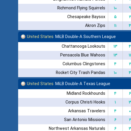
Richmond Flying Squirrels
۱۰
۹
Chesapeake Baysox
۵
۲
Akron Zips
۱۱
۴
United States
MiLB Double-A Southern League
Chattanooga Lookouts
۱۳
۴
Pensacola Blue Wahoos
۱۳
۱۱
Columbus Clingstones
۴
۲
Rocket City Trash Pandas
۱۰
۴
United States
MiLB Double-A Texas League
Midland Rockhounds
۴
۶
Corpus Christi Hooks
۱
Arkansas Travelers
۴
۰
San Antonio Missions
۶
۲
Northwest Arkansas Naturals
۶