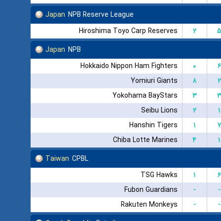
Japan
NPB Reserve League
Hiroshima Toyo Carp Reserves
۲
۵
Japan
NPB
Hokkaido Nippon Ham Fighters
۰
۶
Yomiuri Giants
۸
۲
Yokohama BayStars
۳
Seibu Lions
۲
۱
Hanshin Tigers
۱
۷
Chiba Lotte Marines
۴
۱
Taiwan
CPBL
TSG Hawks
۱
۶
Fubon Guardians
-
-
Rakuten Monkeys
-
-