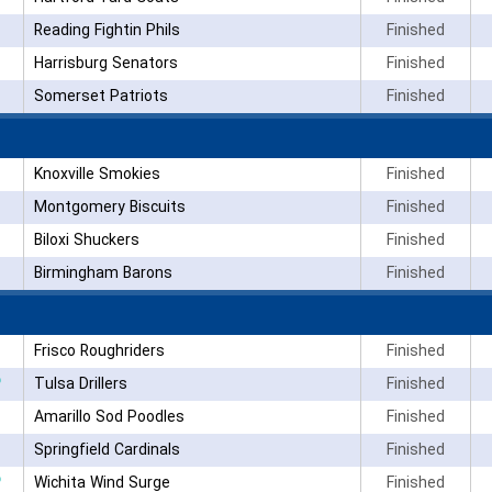
Reading Fightin Phils
Finished
Harrisburg Senators
Finished
Somerset Patriots
Finished
Knoxville Smokies
Finished
Montgomery Biscuits
Finished
Biloxi Shuckers
Finished
Birmingham Barons
Finished
Frisco Roughriders
Finished
۳
Tulsa Drillers
Finished
Amarillo Sod Poodles
Finished
Springfield Cardinals
Finished
۳
Wichita Wind Surge
Finished