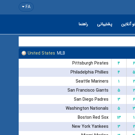
FA
و آنلاین
پشتیبانی
راهنما
United States
MLB
Pittsburgh Pirates
۴
۶
Philadelphia Phillies
۴
۵
Seattle Mariners
۱
۲
San Francisco Giants
۵
۲
San Diego Padres
۳
۶
Washington Nationals
۵
Boston Red Sox
۱۳
۱
New York Yankees
۳
۲