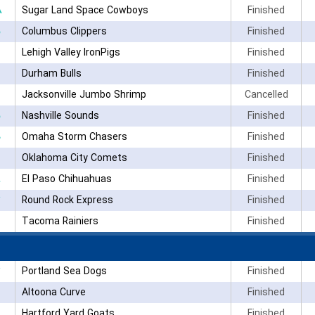
۸
Sugar Land Space Cowboys
Finished
Columbus Clippers
Finished
Lehigh Valley IronPigs
Finished
Durham Bulls
Finished
Jacksonville Jumbo Shrimp
Cancelled
Nashville Sounds
Finished
۰
Omaha Storm Chasers
Finished
Oklahoma City Comets
Finished
El Paso Chihuahuas
Finished
Round Rock Express
Finished
Tacoma Rainiers
Finished
Portland Sea Dogs
Finished
Altoona Curve
Finished
Hartford Yard Goats
Finished