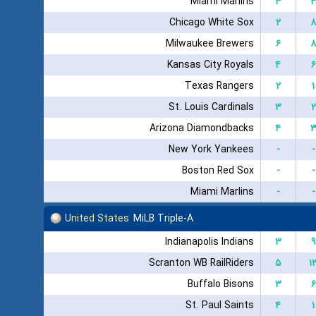
Miami Marlins
۳
۴
Chicago White Sox
۲
۸
Milwaukee Brewers
۶
۸
Kansas City Royals
۴
۶
Texas Rangers
۲
۱
St. Louis Cardinals
۳
۲
Arizona Diamondbacks
۴
New York Yankees
-
-
Boston Red Sox
-
-
Miami Marlins
-
-
United States
MiLB Triple-A
Indianapolis Indians
۳
۹
Scranton WB RailRiders
۵
۱
Buffalo Bisons
۳
۶
St. Paul Saints
۴
۱