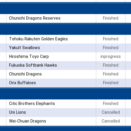
Chunichi Dragons Reserves
Finished
Tohoku Rakuten Golden Eagles
Finished
Yakult Swallows
Finished
۳
Hiroshima Toyo Carp
inprogress
Fukuoka Softbank Hawks
Finished
Chunichi Dragons
Finished
Orix Buffaloes
Finished
Citic Brothers Elephants
Finished
Uni Lions
Cancelled
Wei-Chuan Dragons
Cancelled