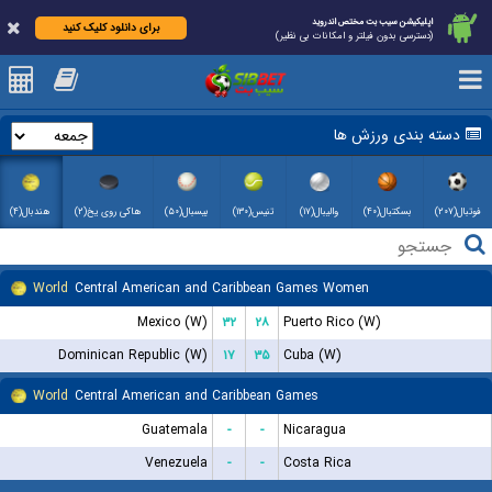
اپلیکیشن سیب بت مختص اندروید
برای دانلود کلیک کنید
(دسترسی بدون فیلتر و امکانات بی نظیر)
دسته بندی ورزش ها
فوتبال(۲۰۷)
بسکتبال(۴۰)
والیبال(۱۷)
تنیس(۱۳۰)
بیسبال(۵۰)
هاکی روی یخ(۲)
هندبال(۴)
World
Central American and Caribbean Games Women
Mexico (W)
۳۲
۲۸
Puerto Rico (W)
Dominican Republic (W)
۱۷
۳۵
Cuba (W)
World
Central American and Caribbean Games
Guatemala
-
-
Nicaragua
Venezuela
-
-
Costa Rica