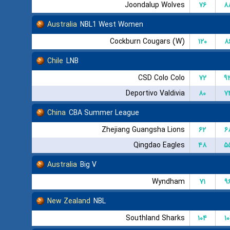
Joondalup Wolves
۷۶
۸
Australia
NBL1 West Women
Cockburn Cougars (W)
۱۲۰
۸
Chile
LNB
CSD Colo Colo
۷۲
۹
Deportivo Valdivia
۸۰
۷
China
CBA Summer League
Zhejiang Guangsha Lions
۶۲
۶
Qingdao Eagles
۴۸
۵
Australia
Big V
Wyndham
۷۱
۹
New Zealand
NBL
Southland Sharks
۱۰۴
۱۰