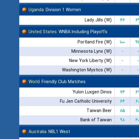
Uganda
Division 1 Women
Lady Jills (W)
۴۶
۶
United States
WNBA Including Playoffs
Portland Fire (W)
۱۰۰
۹
Minnesota Lynx (W)
-
-
New York Liberty (W)
-
-
Washington Mystics (W)
-
-
World
Friendly Club Matches
Yulon Luxgen Dinos
۷۴
۶
Fu Jen Catholic University
۶۴
۶
Taiwan Beer
۸۵
۸
Bank of Taiwan
۹۸
۴
Australia
NBL1 West