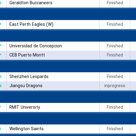
۸
Geraldton Buccaneers
Finished
۶
East Perth Eagles (W)
Finished
۳
Universidad de Concepcion
Finished
۴
CEB Puerto Montt
Finished
۸
Shenzhen Leopards
Finished
۵
Jiangsu Dragons
inprogress
۶
RMIT University
Finished
۱
Wellington Saints
Finished