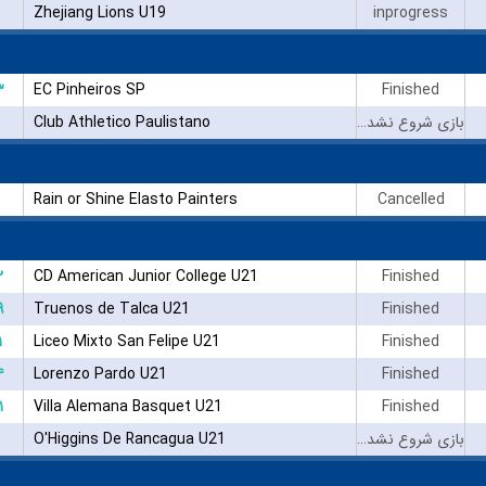
Zhejiang Lions U19
inprogress
۳
EC Pinheiros SP
Finished
Club Athletico Paulistano
بازی شروع نشده است
Rain or Shine Elasto Painters
Cancelled
۲
CD American Junior College U21
Finished
۹
Truenos de Talca U21
Finished
۱
Liceo Mixto San Felipe U21
Finished
۴
Lorenzo Pardo U21
Finished
۱
Villa Alemana Basquet U21
Finished
O'Higgins De Rancagua U21
بازی شروع نشده است