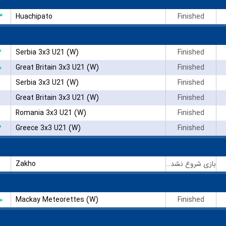
۳
Huachipato
Finished
۲
Serbia 3x3 U21 (W)
Finished
۰
Great Britain 3x3 U21 (W)
Finished
Serbia 3x3 U21 (W)
Finished
Great Britain 3x3 U21 (W)
Finished
Romania 3x3 U21 (W)
Finished
۲
Greece 3x3 U21 (W)
Finished
Zakho
بازی شروع نشده است
۰
Mackay Meteorettes (W)
Finished