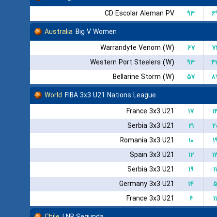
CD Escolar Aleman PV
۹۳
۶
Australia
Big V Women
Warrandyte Venom (W)
۶۷
۷
Western Port Steelers (W)
۹۳
۴
Bellarine Storm (W)
۵۷
۸
World
FIBA 3x3 U21 Nations League
France 3x3 U21
۱۷
۱
Serbia 3x3 U21
۲۱
۲
Romania 3x3 U21
۱۰
۱
Spain 3x3 U21
۱۲
۱
Serbia 3x3 U21
۱۹
۱۱
Germany 3x3 U21
۱۴
۵
France 3x3 U21
۶
۱۱
Chile
LNB Segunda