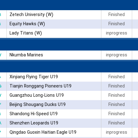
۱
Zetech University (W)
Finished
۱
Equity Hawks (W)
Finished
Lady Titans (W)
inprogress
۷
Nkumba Marines
inprogress
۰
Xinjiang Flying Tiger U19
Finished
۵
Tianjin Ronggang Pioneers U19
Finished
۷
Guangzhou Long-Lions U19
Finished
۲
Beijing Shougang Ducks U19
Finished
۱
Shandong Hi-Speed U19
Finished
۸
Shenzhen Leopards U19
Finished
۳
Qingdao Guoxin Haitian Eagle U19
inprogress