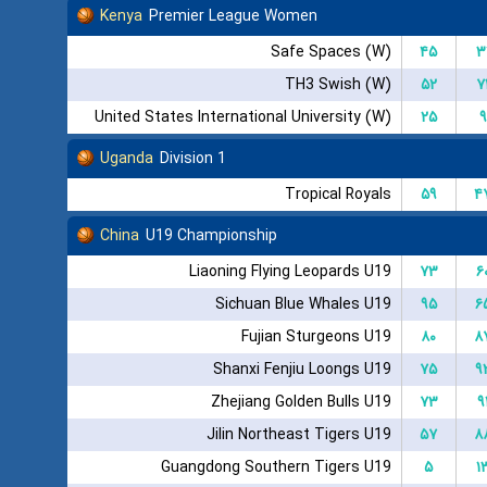
Kenya
Premier League Women
Safe Spaces (W)
۴۵
۳
TH3 Swish (W)
۵۲
۷
United States International University (W)
۲۵
۹
Uganda
Division 1
Tropical Royals
۵۹
۴
China
U19 Championship
Liaoning Flying Leopards U19
۷۳
۶
Sichuan Blue Whales U19
۹۵
۶
Fujian Sturgeons U19
۸۰
۸
Shanxi Fenjiu Loongs U19
۷۵
۹
Zhejiang Golden Bulls U19
۷۳
۹
Jilin Northeast Tigers U19
۵۷
۸
Guangdong Southern Tigers U19
۵
۱