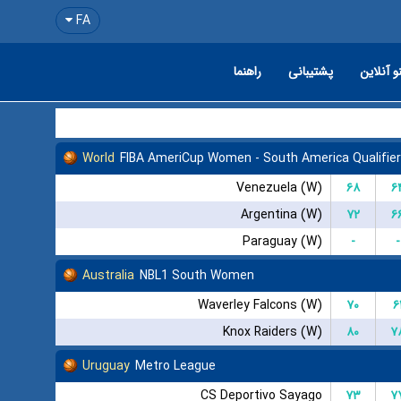
FA
و آنلاین
پشتیبانی
راهنما
World
FIBA AmeriCup Women - South America Qualifier
Venezuela (W)
۶۸
۶
Argentina (W)
۷۲
۶
Paraguay (W)
-
-
Australia
NBL1 South Women
Waverley Falcons (W)
۷۰
۶
Knox Raiders (W)
۸۰
۷
Uruguay
Metro League
CS Deportivo Sayago
۷۳
۷