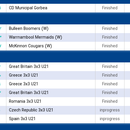
۹
CD Municipal Gorbea
Finished
۲
Bulleen Boomers (W)
Finished
۳
Warrnambool Mermaids (W)
Finished
۷
McKinnon Cougars (W)
Finished
۴
Great Britain 3x3 U21
Finished
۰
Greece 3x3 U21
Finished
۹
Greece 3x3 U21
Finished
۳
Great Britain 3x3 U21
Finished
Romania 3x3 U21
Finished
Czech Republic 3x3 U21
inprogress
Spain 3x3 U21
inprogress