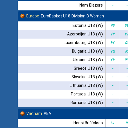
Nam Blazers
-
-
Europe
EuroBasket U18 Division B Women
Estonia U18 (W)
۷۶
۶
Azerbaijan U18 (W)
۷۷
۴
Luxembourg U18 (W)
۶۲
۵
Bulgaria U18 (W)
۷۵
۸
Ukraine U18 (W)
۲۶
۳
Greece U18 (W)
-
-
Slovakia U18 (W)
-
-
Lithuania U18 (W)
-
-
Portugal U18 (W)
-
-
Romania U18 (W)
-
-
Vietnam
VBA
Hanoi Buffaloes
۱۰
۷