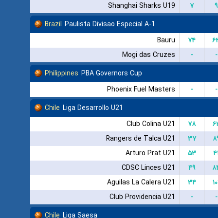
Shanghai Sharks U19
۷
۹
Brazil
Paulista Divisao Especial A-1
Bauru
۷۴
۶
Mogi das Cruzes
-
-
Philippines
PBA Governors Cup
Phoenix Fuel Masters
-
-
Chile
Liga Desarrollo U21
Club Colina U21
۷۸
۶
Rangers de Talca U21
۳۷
۸
Arturo Prat U21
۵۳
۴
CDSC Linces U21
۴۹
۸
Aguilas La Calera U21
۳۴
۱۰
Club Providencia U21
-
-
Chile
Liga Saesa