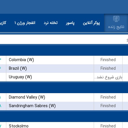
پوکر آنلاین
پاسور
تخته نرد
انفجار ورژن ۱
کازین
نتایج زنده
۴
Colombia (W)
Finished
۶
Brazil (W)
Finished
Uruguay (W)
بازی شروع نشده است
۱
Diamond Valley (W)
Finished
۸
Sandringham Sabres (W)
Finished
۷
Stockolmo
Finished