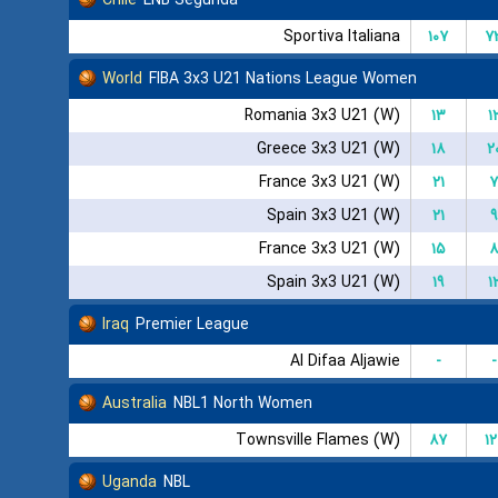
Sportiva Italiana
۱۰۷
۷
World
FIBA 3x3 U21 Nations League Women
Romania 3x3 U21 (W)
۱۳
۱
Greece 3x3 U21 (W)
۱۸
۲
France 3x3 U21 (W)
۲۱
۷
Spain 3x3 U21 (W)
۲۱
۹
France 3x3 U21 (W)
۱۵
۸
Spain 3x3 U21 (W)
۱۹
۱
Iraq
Premier League
Al Difaa Aljawie
-
-
Australia
NBL1 North Women
Townsville Flames (W)
۸۷
۱۲
Uganda
NBL