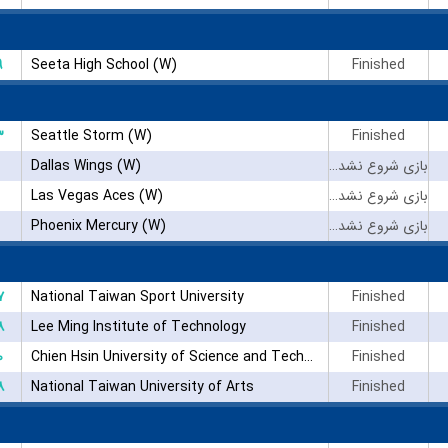
۹
Seeta High School (W)
Finished
۳
Seattle Storm (W)
Finished
Dallas Wings (W)
بازی شروع نشده است
Las Vegas Aces (W)
بازی شروع نشده است
Phoenix Mercury (W)
بازی شروع نشده است
۷
National Taiwan Sport University
Finished
۸
Lee Ming Institute of Technology
Finished
۰
Chien Hsin University of Science and Technology
Finished
۸
National Taiwan University of Arts
Finished