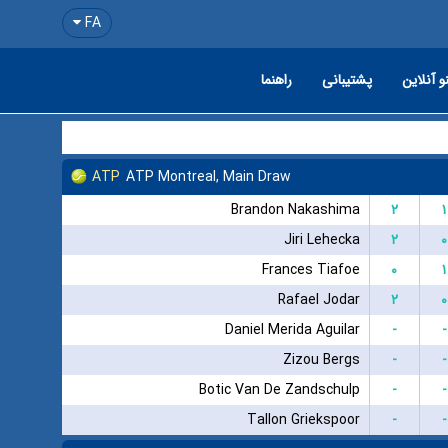
FA
و آنلاین
پشتیبانی
راهنما
ATP
ATP Montreal, Main Draw
Brandon Nakashima
۲
۱
Jiri Lehecka
۲
۰
Frances Tiafoe
۰
۱
Rafael Jodar
۲
۰
Daniel Merida Aguilar
-
-
Zizou Bergs
-
-
Botic Van De Zandschulp
-
-
Tallon Griekspoor
-
-