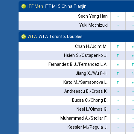
ITF Men
ITF M15 China Tianjin
Seon Yong Han
-
-
Yuki Mochizuki
-
-
WTA
WTA Toronto, Doubles
Chan H./Joint M.
۲
۰
Hsieh S./Ostapenko J.
۲
۰
Fernandez B.J./Fernandez L.A.
۰
۲
Jiang X./Wu F-H.
۲
۱
Kato M./Samsonova L.
۲
۰
Andreescu B./Cross K.
-
-
Bucsa C./Chong E.
-
-
Neel I./Olmos G.
-
-
Muhammad A./Stollar F.
-
-
Kessler M./Pegula J.
-
-