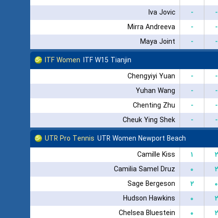
Iva Jovic
-
-
Mirra Andreeva
-
-
Maya Joint
-
-
ITF Women
ITF W15 Tianjin
Chengyiyi Yuan
-
-
Yuhan Wang
-
-
Chenting Zhu
-
-
Cheuk Ying Shek
-
-
UTR Pro Tennis
UTR Women Newport Beach
Camille Kiss
۱
۲
Camilia Samel Druz
۰
۲
Sage Bergeson
۲
۰
Hudson Hawkins
۰
۲
Chelsea Bluestein
۰
۲