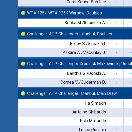
Carol Young Suh Lee
-
-
WTA 125k
WTA 125K Warsaw, Doubles
Kubka M./Rosolska A.
-
-
Challenger
ATP Challenger Istanbul, Doubles
Betov S./Simakin I.
-
-
Azkara A./Mackinlay J.
-
-
Challenger
ATP Challenger Grodzisk Mazowiecki, Doub
Banthia S./Donski A.
-
-
Cornea V./Cukierman D.
-
-
Challenger
ATP Challenger Istanbul, Main Draw
Ilia Simakin
-
-
Antoine Ghibaudo
-
-
Koki Matsuda
-
-
Lucas Poullain
-
-