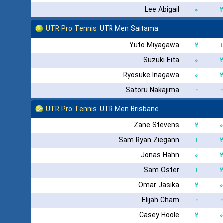
Lee Abigail
۰
۲
UTR Pro Tennis
UTR Men Saitama
Yuto Miyagawa
۲
۱
Suzuki Eita
۰
۲
Ryosuke Inagawa
۰
۲
Satoru Nakajima
-
-
UTR Pro Tennis
UTR Men Brisbane
Zane Stevens
۲
۰
Sam Ryan Ziegann
۱
۲
Jonas Hahn
۰
۲
Sam Oster
۱
۲
Omar Jasika
۲
۰
Elijah Cham
-
-
Casey Hoole
۲
۰