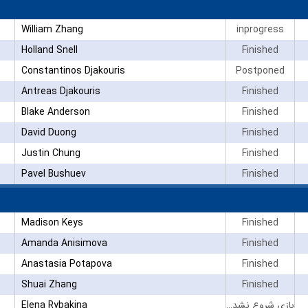
William Zhang
inprogress
Holland Snell
Finished
Constantinos Djakouris
Postponed
Antreas Djakouris
Finished
Blake Anderson
Finished
David Duong
Finished
Justin Chung
Finished
Pavel Bushuev
Finished
Madison Keys
Finished
Amanda Anisimova
Finished
Anastasia Potapova
Finished
Shuai Zhang
Finished
Elena Rybakina
بازی شروع نشده است