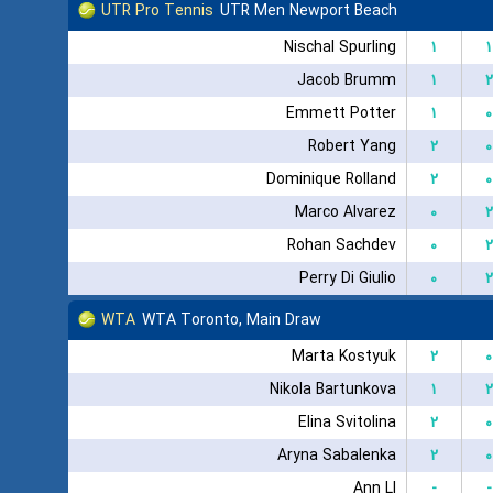
UTR Pro Tennis
UTR Men Newport Beach
Nischal Spurling
۱
۱
Jacob Brumm
۱
۲
Emmett Potter
۱
۰
Robert Yang
۲
۰
Dominique Rolland
۲
۰
Marco Alvarez
۰
۲
Rohan Sachdev
۰
۲
Perry Di Giulio
۰
۲
WTA
WTA Toronto, Main Draw
Marta Kostyuk
۲
۰
Nikola Bartunkova
۱
۲
Elina Svitolina
۲
۰
Aryna Sabalenka
۲
۰
Ann LI
-
-