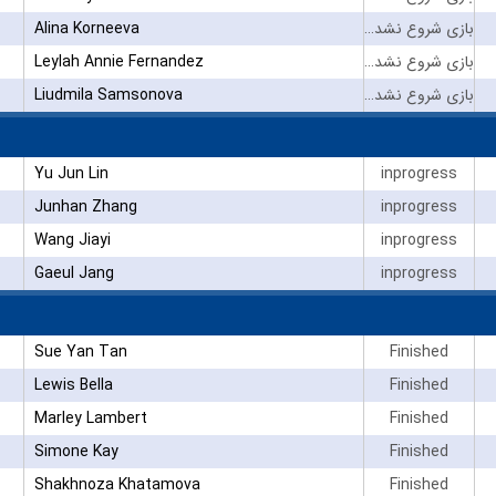
Alina Korneeva
بازی شروع نشده است
Leylah Annie Fernandez
بازی شروع نشده است
Liudmila Samsonova
بازی شروع نشده است
Yu Jun Lin
inprogress
Junhan Zhang
inprogress
Wang Jiayi
inprogress
Gaeul Jang
inprogress
Sue Yan Tan
Finished
Lewis Bella
Finished
Marley Lambert
Finished
Simone Kay
Finished
Shakhnoza Khatamova
Finished