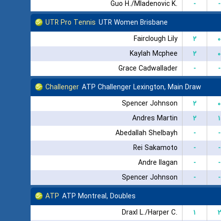
Guo H./Mladenovic K.
-
-
UTR Pro Tennis
UTR Women Brisbane
Fairclough Lily
۲
۰
Kaylah Mcphee
۲
۰
Grace Cadwallader
-
-
Challenger
ATP Challenger Lexington, Main Draw
Spencer Johnson
۲
۰
Andres Martin
۲
۱
Abedallah Shelbayh
-
-
Rei Sakamoto
-
-
Andre Ilagan
-
-
Spencer Johnson
-
-
ATP
ATP Montreal, Doubles
Draxl L./Harper C.
۱
۲