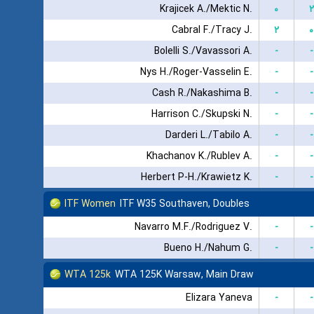
Krajicek A./Mektic N.
۰
۲
Cabral F./Tracy J.
۲
۰
Bolelli S./Vavassori A.
-
-
Nys H./Roger-Vasselin E.
-
-
Cash R./Nakashima B.
-
-
Harrison C./Skupski N.
-
-
Darderi L./Tabilo A.
-
-
Khachanov K./Rublev A.
-
-
Herbert P-H./Krawietz K.
-
-
ITF Women
ITF W35 Southaven, Doubles
Navarro M.F./Rodriguez V.
-
-
Bueno H./Nahum G.
-
-
WTA 125k
WTA 125K Warsaw, Main Draw
Elizara Yaneva
-
-