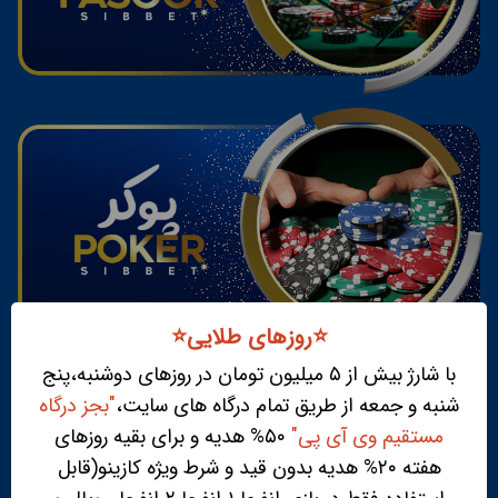
⭐️روزهای طلایی⭐️
با شارژ بیش از ۵ میلیون تومان در روزهای دوشنبه،پنج
شنبه و جمعه از طریق تمام درگاه های سایت،
"بجز درگاه
مستقیم وی آی پی"
۵۰% هدیه و برای بقیه روزهای
هفته ۲۰% هدیه بدون قید و شرط ویژه کازینو(قابل