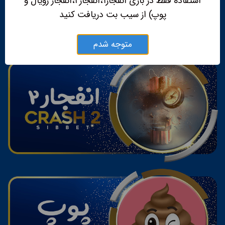
استفاده فقط در بازی انفجار۱،انفجار۲،انفجار رویال و
پوپ) از سیب بت دریافت کنید
متوجه شدم