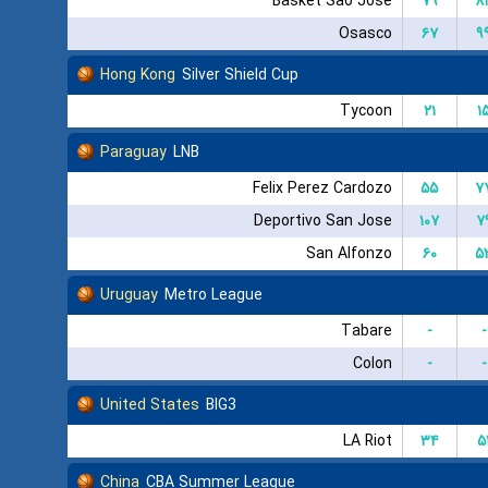
Basket Sao Jose
۷۹
۸
Osasco
۶۷
۹
Hong Kong
Silver Shield Cup
Tycoon
۲۱
۱
Paraguay
LNB
Felix Perez Cardozo
۵۵
۷
Deportivo San Jose
۱۰۷
۷
San Alfonzo
۶۰
۵
Uruguay
Metro League
Tabare
-
-
Colon
-
-
United States
BIG3
LA Riot
۳۴
۵
China
CBA Summer League