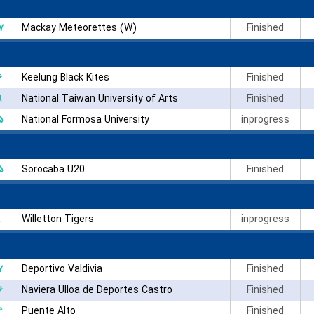
۷
Mackay Meteorettes (W)
Finished
۶
Keelung Black Kites
Finished
۹
National Taiwan University of Arts
Finished
۵
National Formosa University
inprogress
۵
Sorocaba U20
Finished
Willetton Tigers
inprogress
۷
Deportivo Valdivia
Finished
۶
Naviera Ulloa de Deportes Castro
Finished
۴
Puente Alto
Finished