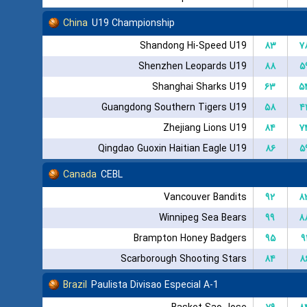
China
U19 Championship
Shandong Hi-Speed U19
۸۳
۷
Shenzhen Leopards U19
۸۸
۵
Shanghai Sharks U19
۶۳
۵
Guangdong Southern Tigers U19
۵۸
۴
Zhejiang Lions U19
۸۴
۷
Qingdao Guoxin Haitian Eagle U19
۸۶
۵
Canada
CEBL
Vancouver Bandits
۹۲
۸
Winnipeg Sea Bears
۹۹
۸
Brampton Honey Badgers
۹۵
۹
Scarborough Shooting Stars
۸۴
۸
Brazil
Paulista Divisao Especial A-1