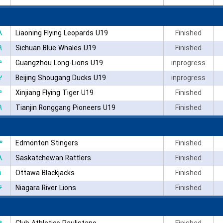
۸
Liaoning Flying Leopards U19
Finished
۹
Sichuan Blue Whales U19
Finished
۴
Guangzhou Long-Lions U19
inprogress
۲
Beijing Shougang Ducks U19
inprogress
۴
Xinjiang Flying Tiger U19
Finished
۹
Tianjin Ronggang Pioneers U19
Finished
۳
Edmonton Stingers
Finished
۸
Saskatchewan Rattlers
Finished
۱
Ottawa Blackjacks
Finished
۶
Niagara River Lions
Finished