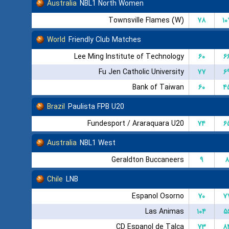
Australia
NBL1 North Women
Townsville Flames (W)
۷۸
۱۰
World
Friendly Club Matches
Lee Ming Institute of Technology
۶۰
۶
Fu Jen Catholic University
۷۷
۶
Bank of Taiwan
۶۰
۴
Brazil
Paulista FPB U20
Fundesport / Araraquara U20
۷۴
۶
Australia
NBL1 West
Geraldton Buccaneers
۹
۸
Chile
LNB
Espanol Osorno
۷۰
۷
Las Animas
۱۰۴
۵
CD Espanol de Talca
۷۳
۸