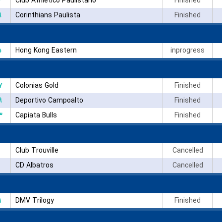
۴
Club Athletico Paulistano
Finished
۹
Corinthians Paulista
Finished
۵
Hong Kong Eastern
inprogress
۷
Colonias Gold
Finished
۹
Deportivo Campoalto
Finished
۳
Capiata Bulls
Finished
Club Trouville
Cancelled
CD Albatros
Cancelled
۱
DMV Trilogy
Finished