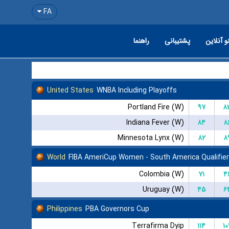
FA
و آنلاین
پشتیبانی
راهنما
United States
WNBA Including Playoffs
Portland Fire (W)
۹۷
۸
Indiana Fever (W)
۸۴
۸
Minnesota Lynx (W)
۸۲
۸
World
FIBA AmeriCup Women - South America Qualifier
Colombia (W)
۷۱
۴
Uruguay (W)
۴۵
۶
Philippines
PBA Governors Cup
Terrafirma Dyip
۱۱۴
۱۰