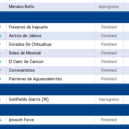
Meralco Bolts
inprogress
۶
Freseros de Irapuato
Finished
۵
Astros de Jalisco
Finished
۲
Dorados De Chihuahua
Finished
۰
Soles de Mexicali
Finished
۵
El Calor de Cancun
Finished
۶
Correcaminos
Finished
۸
Panteras de Aguascalientes
Finished
۱
Goldfields Giants (W)
inprogress
۵
Ipswich Force
Finished