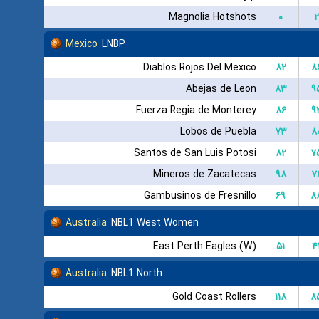
Magnolia Hotshots
۰
۲
Mexico
LNBP
Diablos Rojos Del Mexico
۸۲
۸
Abejas de Leon
۸۳
۹
Fuerza Regia de Monterey
۸۶
۹
Lobos de Puebla
۷۳
۸
Santos de San Luis Potosi
۸۲
۷
Mineros de Zacatecas
۹۸
۷
Gambusinos de Fresnillo
۶۹
۸
Australia
NBL1 West Women
East Perth Eagles (W)
۵۱
۴
Australia
NBL1 North
Gold Coast Rollers
۱۱۸
۸