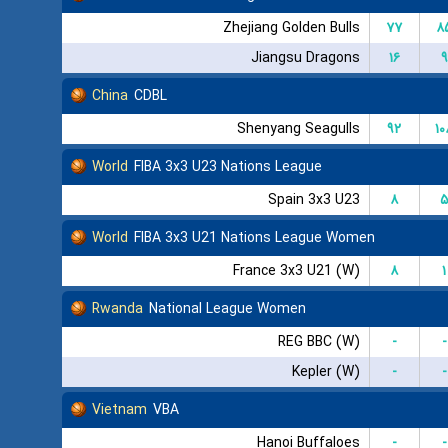
Zhejiang Golden Bulls
۷۷
۸
Jiangsu Dragons
۱۶
۹
China
CDBL
Shenyang Seagulls
۹۲
۱۰
World
FIBA 3x3 U23 Nations League
Spain 3x3 U23
۸
۵
World
FIBA 3x3 U21 Nations League Women
France 3x3 U21 (W)
۸
۱
Rwanda
National League Women
REG BBC (W)
-
-
Kepler (W)
-
-
Vietnam
VBA
Hanoi Buffaloes
-
-