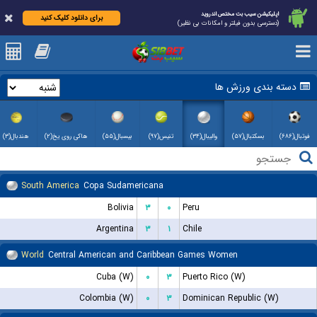
اپلیکیشن سیب بت مختص اندروید
برای دانلود کلیک کنید
(دسترسی بدون فیلتر و امکانات بی نظیر)
دسته بندی ورزش ها
فوتبال(۶۸۶)
بسکتبال(۵۷)
والیبال(۳۴)
تنیس(۹۷)
بیسبال(۵۵)
هاکی روی یخ(۲)
هندبال(۳)
South America
Copa Sudamericana
Bolivia
۳
۰
Peru
Argentina
۳
۱
Chile
World
Central American and Caribbean Games Women
Cuba (W)
۰
۳
Puerto Rico (W)
Colombia (W)
۰
۳
Dominican Republic (W)