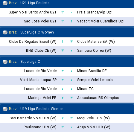
Brazil
U21 Liga Paulista
Super Volei Santo Andre U21
۳
۰
Praia Grande/Alp U21
Sao Jose Volei U21
۳
۱
Vedacit Volei Guarulhos U21
Brazil
SuperLiga C Women
Clube De Regatas Brasil (W)
۱
۳
Clube Matense BA (W)
BNB Clube CE (W)
۳
۰
Sampaio Correa (W)
Brazil
SuperLiga C
Lucas de Rio Verde
۳
۰
Minas Brasilia DF
Volei Mania Itaqua SP
۳
۰
Sempre Volei Lencois
Lucas de Rio Verde
۰
۰
Minas TC
Maringa Volei PR
۲
۳
Associacao RS Olimpico
Brazil
U19 Liga Paulista Women
Sao Bernardo Volei U19 (W)
۲
۳
Mogi Volei U19 (W)
Paulistano U19 (W)
۳
۰
Aruja Volei U19 (W)