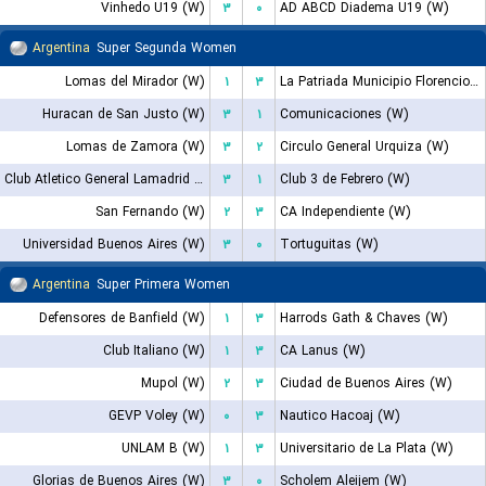
Vinhedo U19 (W)
۳
۰
AD ABCD Diadema U19 (W)
Argentina
Super Segunda Women
Lomas del Mirador (W)
۱
۳
La Patriada Municipio Florencio Varela (W)
Huracan de San Justo (W)
۳
۱
Comunicaciones (W)
Lomas de Zamora (W)
۳
۲
Circulo General Urquiza (W)
Club Atletico General Lamadrid (W)
۳
۱
Club 3 de Febrero (W)
San Fernando (W)
۲
۳
CA Independiente (W)
Universidad Buenos Aires (W)
۳
۰
Tortuguitas (W)
Argentina
Super Primera Women
Defensores de Banfield (W)
۱
۳
Harrods Gath & Chaves (W)
Club Italiano (W)
۱
۳
CA Lanus (W)
Mupol (W)
۲
۳
Ciudad de Buenos Aires (W)
GEVP Voley (W)
۰
۳
Nautico Hacoaj (W)
UNLAM B (W)
۱
۳
Universitario de La Plata (W)
Glorias de Buenos Aires (W)
۳
۰
Scholem Aleijem (W)