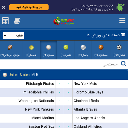
اپلیکیشن سیب بت مختص اندروید
برای دانلود کلیک کنید
(دسترسی بدون فیلتر و امکانات بی نظیر)
دسته بندی ورزش ها
فوتبال(۶۱۷)
بسکتبال(۴۵)
والیبال(۱۴)
تنیس(۶۸)
بیسبال(۲۴)
هندبال(۲)
فوتبال آمریکایی(۲)
United States
MLB
Pittsburgh Pirates
-
-
New York Mets
Philadelphia Phillies
-
-
Toronto Blue Jays
Washington Nationals
-
-
Cincinnati Reds
New York Yankees
-
-
Atlanta Braves
Miami Marlins
-
-
Los Angeles Angels
Boston Red Sox
-
-
Oakland Athletics