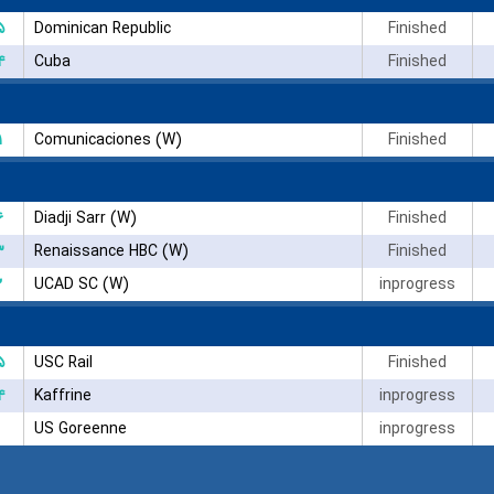
۵
Dominican Republic
Finished
۴
Cuba
Finished
۱
Comunicaciones (W)
Finished
۶
Diadji Sarr (W)
Finished
۳
Renaissance HBC (W)
Finished
۲
UCAD SC (W)
inprogress
۵
USC Rail
Finished
۴
Kaffrine
inprogress
US Goreenne
inprogress