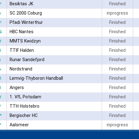
۲
Besiktas JK
Finished
۵
SC 2000 Coburg
inprogress
۲
Pfadi Winterthur
Finished
۵
HBC Nantes
Finished
۷
MMTS Kwidzyn
Finished
۱
TTIF Halden
Finished
۱
Runar Sandefjord
Finished
۰
Nordstrand
Finished
۹
Lemvig-Thyboron Handball
Finished
۱
Angers
Finished
۷
1. VfL Potsdam
Finished
۶
TTH Holstebro
Finished
۳
Bergischer HC
Finished
۴
Aalsmeer
inprogress