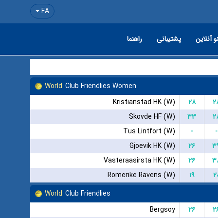
FA
و آنلاین
پشتیبانی
راهنما
World
Club Friendlies Women
Kristianstad HK (W)
۲۸
۲
Skovde HF (W)
۳۳
۲
Tus Lintfort (W)
-
-
Gjoevik HK (W)
۲۶
۳
Vasteraasirsta HK (W)
۲۶
۳
Romerike Ravens (W)
۱۹
۲
World
Club Friendlies
Bergsoy
۲۶
۲