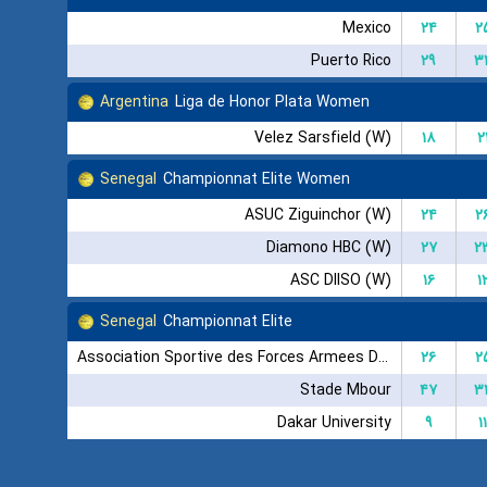
Mexico
۲۴
۲
Puerto Rico
۲۹
۳
Argentina
Liga de Honor Plata Women
Velez Sarsfield (W)
۱۸
۲
Senegal
Championnat Elite Women
ASUC Ziguinchor (W)
۲۴
۲
Diamono HBC (W)
۲۷
۲
ASC DIISO (W)
۱۶
۱
Senegal
Championnat Elite
Association Sportive des Forces Armees Dakar
۲۶
۲
Stade Mbour
۴۷
۳
Dakar University
۹
۱۱