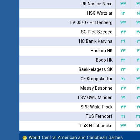
RK Nasice Nexe
۳۳
۳
HSG Wetzlar
۱۴
۱
TV 05/07 Hüttenberg
۳۳
۳
SC Pick Szeged
۳۴
۳
HC Banik Karvina
۲۹
۲
Haslum HK
۲۳
۳
Bodo HK
۲۲
۴
Baekkelagets SK
۲۳
۳
GF Kroppskultur
۲۰
۳
Massy Essonne
۳۷
۳
TSV GWD Minden
۳۱
۲
SPR Wisla Plock
۳۴
۲
TuS Ferndorf
۴۱
۳
TuS N-Lubbecke
۳۳
۲
World
Central American and Caribbean Games