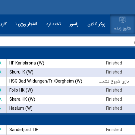
پوکر آنلاین
پاسور
تخته نرد
انفجار ورژن ۱
کازین
نتایج زنده
۸
HF Karlskrona (W)
Finished
۸
Skuru IK (W)
Finished
HSG Bad Wildungen/Fr./Bergheim (W)
بازی شروع نشده است
۹
Follo HK (W)
Finished
۸
Skara HK (W)
Finished
۰
Haslum (W)
Finished
۶
Sandefjord TIF
Finished