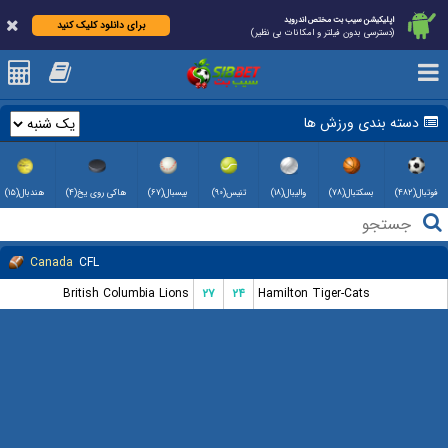
اپلیکیشن سیب بت مختص اندروید
برای دانلود کلیک کنید
(دسترسی بدون فیلتر و امکانات بی نظیر)
دسته بندی ورزش ها
فوتبال(۴۸۲)
بسکتبال(۷۸)
والیبال(۱۸)
تنیس(۹۰)
بیسبال(۶۷)
هاکی روی یخ(۴)
هندبال(۱۵)
Canada
CFL
British Columbia Lions
۲۷
۲۴
Hamilton Tiger-Cats