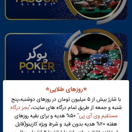
⭐️روزهای طلایی⭐️
با شارژ بیش از ۵ میلیون تومان در روزهای دوشنبه،پنج
شنبه و جمعه از طریق تمام درگاه های سایت،
"بجز درگاه
مستقیم وی آی پی"
۵۰% هدیه و برای بقیه روزهای
هفته ۲۰% هدیه بدون قید و شرط ویژه کازینو(قابل