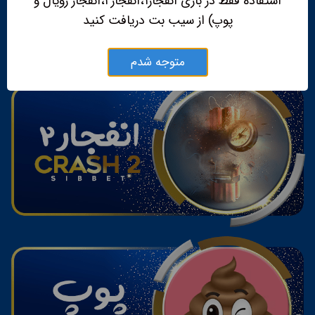
استفاده فقط در بازی انفجار۱،انفجار۲،انفجار رویال و
پوپ) از سیب بت دریافت کنید
متوجه شدم