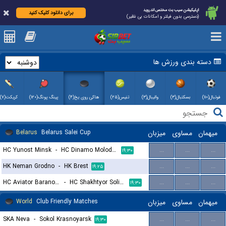
اپلیکیشن سیب بت مختص اندروید
برای دانلود کلیک کنید
(دسترسی بدون فیلتر و امکانات بی نظیر)
دسته بندی ورزش ها
فوتبال(۱۱۰)
بسکتبال(۳)
والیبال(۳)
تنیس(۲۵)
هاکی روی یخ(۴)
پینگ پونگ(۱۲۰)
کریکت(۷)
میهمان
مساوی
میزبان
Belarus Salei Cup
Belarus
HC Yunost Minsk
-
HC Dinamo Molodechno
...
...
...
۱۹:۳۰
HK Neman Grodno
-
HK Brest
...
...
...
۱۹:۲۵
HC Aviator Baranovichi
-
HC Shakhtyor Soligorsk
...
...
...
۱۹:۳۰
میهمان
مساوی
میزبان
Club Friendly Matches
World
SKA Neva
-
Sokol Krasnoyarsk
...
...
...
۱۹:۳۰